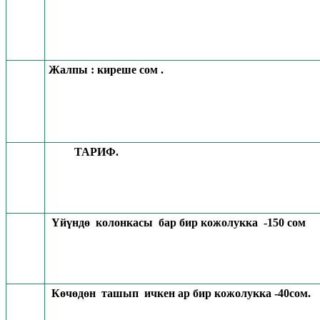
Жалпы : киреше сом .
ТАРИФ.
Үйүндө колонкасы бар бир кожолукка -150 сом
Көчөдөн ташып ичкен ар бир кожолукка -40сом.