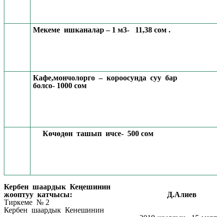
Мекеме ишканалар – 1 м3- 11,38 сом .
Кафе,мончолорго – короосунда суу бар
болсо- 1000 сом
Көчөдөн ташып ичсе- 500 сом
Кербен шаардык Кеңешинин
жооптуу катчысы: Д.Алиев
Тиркеме № 2
Кербен шаардык Кенешинин