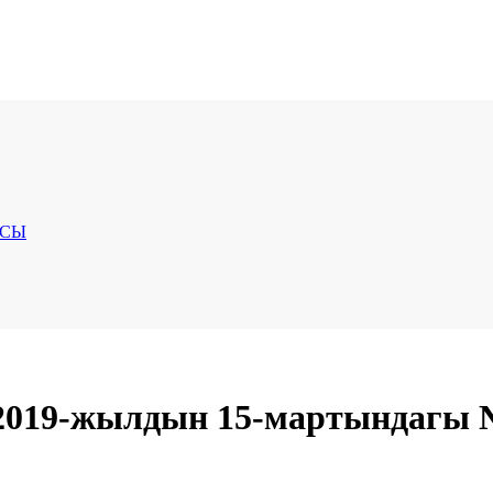
ЯСЫ
019-жылдын 15-мартындагы №