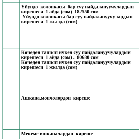
Үйүндө колонкасы бар суу пайдалануучулардын
кирешеси 1 айда (сом) 182550 сом
Үйүндө колонкасы бар суу пайдалануучулардын
кирешеси 1 жылда (сом)
Көчөдөн ташып ичкен суу пайдалануучулардын
кирешеси 1 айда (сом) . 80680 сом
Көчөдөн ташып ичкен суу пайдалануучулардын
кирешеси 1 жылда (сом)
Ашкана,мончолордон киреше
Мекеме ишканалардан киреше