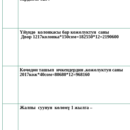
Үйүндө колонкасы бар кожолуктун саны
Двор 1217колонка*150сом=182550*12=2190600
Көчөдөн ташып ичкендердин ,кожолуктун саны
2017кож*40сом=80680*12=968160
Жалпы суунун көлөмү 1 жылга –