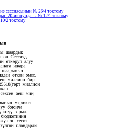
из сессиясынын № 26/4 токтому
дын 20-июнундагы № 12/1 токтому
10/2 токтому
нын
ылы шаардык
гөн. Сессияда
ын өткөруп алуу
анага ижара
ен шаарынын
иядан өткөн эмес.
беш миллион бир
25518(төрт миллион
кан.
 сексен беш миӊ
рынын мэриясы
нуу боюнча
үчөтүү зарыл.
н бюджетинин
жүз он сегиз
үзүлгөн пландарды