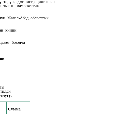
гүчтөрүн, администрациясынын
п чыгып мамлекеттик
үчүн Жалал-Абад областтык
дан кийин
бюджет боюнча
ов
ы
лди
өлүгү.
Сумма