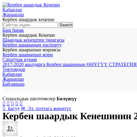
Кабарлар
Жарыялар
Кербен шаардык кеңеши
Баш барак
Кербен шаардык Кеңеши
Шаардык кеңештин төрагасы
Кербен шаарынын паспорту
Кербен шаарынын мэриясы
Кербен шаарынын мэри
Сапаттык курам
2017-2020 жылдарга Кербен шаарынын ӨНҮГҮҮ СТРАТЕГИ
Токтомдор
Кабарлар
Жарыялар
Байланыш
Социальдык шилтемелер
Бөлүшүү






Басуу
✉
Эл. почтага жөнөтүү
Кербен шаардык Кенешинин 2