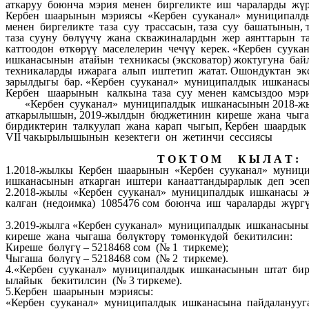
аткаруу боюнча мэрия менен биргеликте иш чараларды жүр
Кербен шаарынын мэриясы «Кербен сууканал» муниципал
менен биргеликте таза суу трассасын, таза суу башатынын, 
таза сууну бөлүүчү жана скважиналардын жер аянттарын та
каттоодон өткөрүү маселелерин чечүү керек. «Кербен суук
ишканасынын атайын техникасы (эксковатор) жоктугуна бай
техникаларды ижарага алып иштетип жатат. Ошондуктан эк
зарылдыгы бар. «Кербен сууканал» муниципалдык ишканасы
Кербен шаарынын калкына таза суу менен камсыздоо мэри
«Кербен сууканал» муниципалдык ишканасынын 2018-ж
аткарылышын, 2019-жылдын бюджетинин киреше жана чыгаш
бирдиктерин талкуулап жана карап чыгып, Кербен шаарды
VII чакырылышынын кезектеги он жетинчи сессиясы
Т О К Т О М К Ы Л А Т :
1.2018-жылкы Кербен шаарынын «Кербен сууканал» муниц
ишканасынын аткарган иштери канааттандырарлык деп эсеп
2.2018-жылы «Кербен сууканал» муниципалдык ишканасы
калган (недоимка) 1085476 сом боюнча иш чараларды жүргү
3.2019-жылга «Кербен сууканал» муниципалдык ишканасын
киреше жана чыгаша бөлүктөрү төмөнкүдөй бекитилсин:
Киреше бөлүгү – 5218468 сом (№ 1 тиркеме);
Чыгаша бөлүгү – 5218468 сом (№ 2 тиркеме).
4.«Кербен сууканал» муниципалдык ишканасынын штат бир
ылайык бекитилсин (№ 3 тиркеме).
5.Кербен шаарынын мэриясы:
«Кербен сууканал» муниципалдык ишканасына пайдаланууга