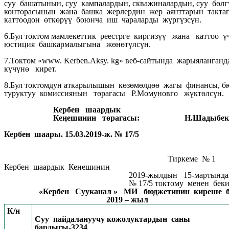
суу башатынын, суу кампалардын, скважиналардын, суу бөл
конторасынын жана башка жерлердин жер аянттарын такта
каттоодон өткөрүү боюнча иш чараларды жүргүзсүн.
6.Бул токтом мамлекеттик реестрге киргизүү жана каттоо 
юстиция башкармалыгына жөнөтүлсүн.
7.Токтом «www. Kerben.Aksy. kg» веб-сайтында жарыяланган
күчүнө кирет.
8.Бул токтомдун аткарылышын көзөмөлдөө жагы финансы, 
туруктуу комиссиянын төрагасы Р.Момуновго жүктөлсүн.
Кербен шаардык
Кеӊешинин төрагасы: Н.Шадыбек
Кербен шаары. 15.03.2019-ж. № 17/5
Тиркеме № 1
Кербен шаардык Кенешинин
2019-жылдын 15-мартындаг
№ 17/5 токтому менен бекити
«Кербен Сууканал » МИ бюджетинин киреше б
2019 – жыл
К/н
Суу пайдалануучу кожолуктардын саны
бардыгы-3234