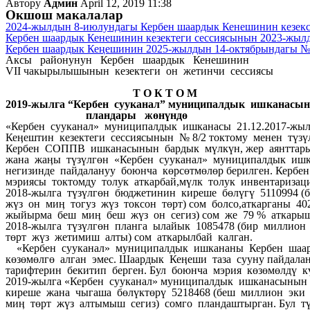
Автору
Админ
April 12, 2019 11:38
Окшош макалалар
2024-жылдын 8-июлундагы Кербен шаардык Кенешинин кезекс
Кербен шаардык Кенешинин кезектеги сессиясынын 2023-жыл
Кербен шаардык Кеңешинин 2025-жылдын 14-октябрындагы №
Аксы районунун Кербен шаардык Кенешинин
VII чакырылышынын кезектеги он жетинчи сессиясы
Т О К Т О М
2019-жылга “Кербен сууканал” муниципалдык ишканасы
пландары жөнүндө
«Кербен сууканал» муниципалдык ишканасы 21.12.2017-ж
Кеӊештин кезектеги сессиясынын № 8/2 токтому менен түзүл
Кербен СОППВ ишканасынын бардык мүлкүн, жер аянттар
жана жаӊы түзүлгөн «Кербен сууканал» муниципалдык ишк
негизинде пайдалануу боюнча көрсөтмөлөр берилген. Керб
мэриясы токтомду толук аткарбай,мүлк толук инвентаризац
2018-жылга түзүлгөн бюджетинин киреше бөлүгү 5110994 (
жүз он миӊ тогуз жүз токсон төрт) сом болсо,аткарганы 40
жыйырма беш миӊ беш жүз он сегиз) сом же 79 % аткарыш
2018-жылга түзүлгөн планга ылайык 1085478 (бир миллион
төрт жүз жетимиш алты) сом аткарылбай калган.
«Кербен сууканал» муниципалдык ишкананы Кербен шаа
көзөмөлгө алган эмес. Шаардык Кеӊеши таза сууну пайдала
тарифтерин бекитип берген. Бул боюнча мэрия көзөмөлдү к
2019-жылга «Кербен сууканал» муниципалдык ишканасыны
киреше жана чыгаша бөлүктөрү 5218468 (беш миллион эки 
миӊ төрт жүз алтымыш сегиз) сомго пландаштырган. Бул т