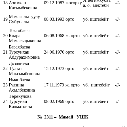
А.Бегимкуова
18
Азимкан
09.12.1983
жогорку
-//-
а. о. мектеби
Касымбековна
Мамасалы уулу
19
08.03.1993
орто
уб. иштебейт
-//-
Суйуналы
Токтобаева
20
Клара
06.08.1968
ж. орто
уб. иштебейт
-//-
Мамасыдыковна
Барахбаева
21
Турсунхан
24.06.1970
орто
уб. иштебейт
-//-
Абдурахимовна
Дозалиева
22
Гулзат
15.12.1973
орто
уб. иштебейт
-//-
Максымбековна
Иманбаева
23
Гулзина
17.11.1979
ж. орто
уб. иштебейт
-//-
Асылбековна
Төрөкулова
24
Турсунай
08.02.1969
орто
уб. иштебейт
-//-
Калматовна
№ 2311 – Мамай УШК