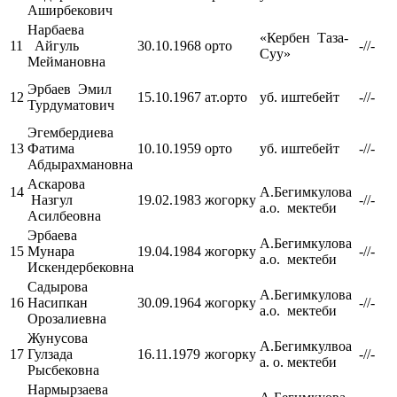
Аширбекович
Нарбаева
«Кербен Таза-
11
Айгуль
30.10.1968
орто
-//-
Суу»
Меймановна
Эрбаев Эмил
12
15.10.1967
ат.орто
уб. иштебейт
-//-
Турдуматович
Эгембердиева
13
Фатима
10.10.1959
орто
уб. иштебейт
-//-
Абдырахмановна
Аскарова
14
А.Бегимкулова
Назгул
19.02.1983
жогорку
-//-
а.о. мектеби
Асилбеовна
Эрбаева
А.Бегимкулова
15
Мунара
19.04.1984
жогорку
-//-
а.о. мектеби
Искендербековна
Садырова
А.Бегимкулова
16
Насипкан
30.09.1964
жогорку
-//-
а.о. мектеби
Орозалиевна
Жунусова
А.Бегимкулвоа
17
Гулзада
16.11.1979
жогорку
-//-
а. о. мектеби
Рысбековна
Нармырзаева