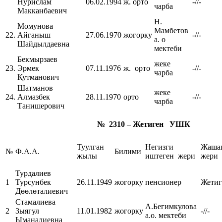
Нурислам
06.02.1994
ж. орто
-//-
чарба
Макканбаевич
Н.
Момунова
Мамбетов
22.
Айганыш
27.06.1970
жогорку
-//-
а. о
Шайдылдаевна
мектеби
Бекмырзаев
жеке
23.
Эрмек
07.11.1976
ж. орто
-//-
чарба
Кутманович
Шатманов
жеке
24.
Алмазбек
28.11.1970
орто
-//-
чарба
Танишерович
№ 2310 –
Жетиген УШК
Туулган
Негизги
Жаша
№
Ф.А.А.
Билими
жылы
иштеген жери
жери
Турдалиев
1
Турсунбек
26.11.1949
жогорку
пенсионер
Жетиг
Дөөлөталиевич
Стамалиева
А.Бегимкулова
2
Зыягул
11.01.1982
жогорку
-//-
а.о. мектеби
Ыманалиевна