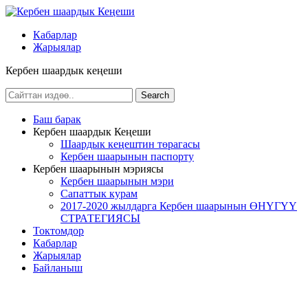
Кабарлар
Жарыялар
Кербен шаардык кеңеши
Баш барак
Кербен шаардык Кеңеши
Шаардык кеңештин төрагасы
Кербен шаарынын паспорту
Кербен шаарынын мэриясы
Кербен шаарынын мэри
Сапаттык курам
2017-2020 жылдарга Кербен шаарынын ӨНҮГҮҮ
СТРАТЕГИЯСЫ
Токтомдор
Кабарлар
Жарыялар
Байланыш