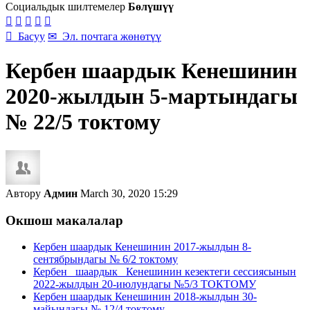
Социальдык шилтемелер
Бөлүшүү






Басуу
✉
Эл. почтага жөнөтүү
Кербен шаардык Кенешинин
2020-жылдын 5-мартындагы
№ 22/5 токтому
Автору
Админ
March 30, 2020 15:29
Окшош макалалар
Кербен шаардык Кенешинин 2017-жылдын 8-
сентябрындагы № 6/2 токтому
Кербен шаардык Кенешинин кезектеги сессиясынын
2022-жылдын 20-июлундагы №5/3 ТОКТОМУ
Кербен шаардык Кенешинин 2018-жылдын 30-
майындагы № 12/4 токтому