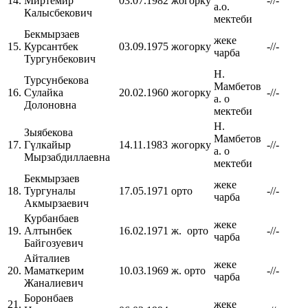
14.
Миртемир
03.07.1982
жогорку
-//-
а.о.
Калысбекович
мектеби
Бекмырзаев
жеке
15.
Курсантбек
03.09.1975
жогорку
-//-
чарба
Тургунбекович
Н.
Турсунбекова
Мамбетов
16.
Сулайка
20.02.1960
жогорку
-//-
а. о
Долоновна
мектеби
Н.
Зыябекова
Мамбетов
17.
Гүлкайыр
14.11.1983
жогорку
-//-
а. о
Мырзабдиллаевна
мектеби
Бекмырзаев
жеке
18.
Тургуналы
17.05.1971
орто
-//-
чарба
Акмырзаевич
Курбанбаев
жеке
19.
Алтынбек
16.02.1971
ж. орто
-//-
чарба
Байгозуевич
Айталиев
жеке
20.
Маматкерим
10.03.1969
ж. орто
-//-
чарба
Жаналиевич
Боронбаев
21.
жеке