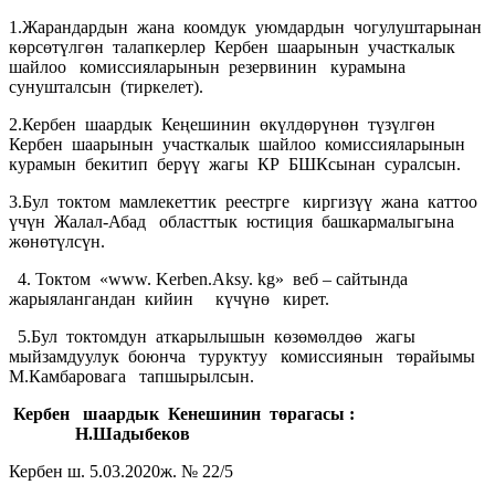
1.Жарандардын жана коомдук уюмдардын чогулуштарынан
көрсөтүлгөн талапкерлер Кербен шаарынын участкалык
шайлоо комиссияларынын резервинин курамына
сунушталсын (тиркелет).
2.Кербен шаардык Кеңешинин өкүлдөрүнөн түзүлгөн
Кербен шаарынын участкалык шайлоо комиссияларынын
курамын бекитип берүү жагы КР БШКсынан суралсын.
3.Бул токтом мамлекеттик реестрге киргизүү жана каттоо
үчүн Жалал-Абад областтык юстиция башкармалыгына
жөнөтүлсүн.
4. Токтом «www. Kerben.Aksy. kg» веб – сайтында
жарыялангандан кийин күчүнө кирет.
5.Бул токтомдун аткарылышын көзөмөлдөө жагы
мыйзамдуулук боюнча туруктуу комиссиянын төрайымы
М.Камбаровага тапшырылсын.
Кербен шаардык Кенешинин төрагасы :
Н.Шадыбеков
Кербен ш. 5.03.2020ж. № 22/5