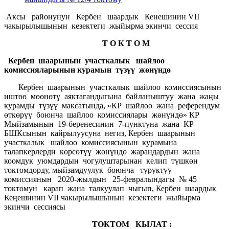
Аксы районунун Кербен шаардык Кенешинин VII
чакырылышынын кезектеги жыйырма экинчи сессия
Т О К Т О М
Кербен шаарынын участкалык шайлоо
комиссияларынын курамын түзүү жөнүндө
Кербен шаарынын участкалык шайлоо комиссиясынын
иштөө мөөнөтү аяктагандыгына байланыштуу жана жаңы
курамды түзүү максатында, «КР шайлоо жана референдум
өткөрүү боюнча шайлоо комиссиялары жөнүндө» КР
Мыйзамынын 19-беренесинин 7-пунктуна жана КР
БШКсынын кайрылуусуна негиз, Кербен шаарынын
участкалык шайлоо комиссиясынын курамына
талапкерлерди көрсөтүү жөнүндө жарандардын жана
коомдук уюмдардын чогулуштарынан келип түшкөн
токтомдорду, мыйзамдуулук боюнча туруктуу
комиссиянын 2020-жылдын 25-февралындагы № 45
токтомун карап жана талкуулап чыгып, Кербен шаардык
Кеңешинин VII чакырылышынын кезектеги жыйырма
экинчи сессиясы
ТОКТОМ КЫЛАТ :