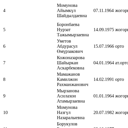
Момунова
4
Айымкүл
07.11.1964
жогор
Шайдылдаевна
Боронбаева
5
Нурзат
14.09.1975
жогор
Тажымырзаевна
Уметов
6
Абдурасул
15.07.1966
орто
Өмүрзакович
Кожоназарова
7
Шайыркан
04.01.1964
ат.орт
Аскарбековна
Мамажанов
8
Камилжон
14.02.1991
орто
Рахманжанович
Мырзанова
9
Асилахон
01.01.1964
жогор
Атамырзаевна
Момунова
10
Назгүл
20.07.1982
жогор
Назаралыевна
Борукулов