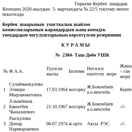
Тиркеме Кербен шаардык
Кенешин 2020-жылдын 5- мартындагы № 22/5 токтому менен
бекитилди
Кербен шаарынын участкалык шайлоо
комиссияларынын жарандардын жана коомдук
уюмдардын чогулуштарынын көрсөтүлгөн резервинин
К У Р А М Ы
№ 2304- Таш-Дөбө УШК
Жаша
Туулган
Негизги
№
Ф.А.А.
Билими
– ган
жылы
иштеген жери
жери
Сулайманкулова
Ж.Боконбаев
1
Элмира
17.03.1964
жогорку
Кербе
а.о.мектеби
Мырзакматовна
Алымбеков
Ж.Боконбаев
2
Бакытбек
21.10.1967
жогорку
-//-
а.о.мектеби
Чыналиевич
Рыскулова
3
Динар
06.07.1974
ж.орто
Аксы РЭС
-//-
Нармырзаевна