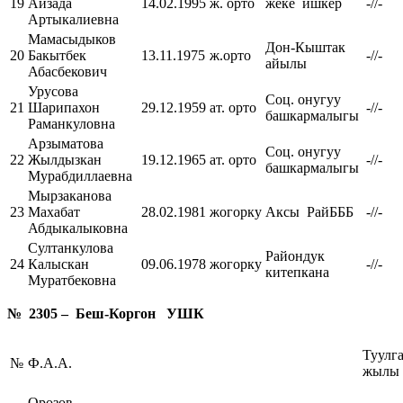
19
Айзада
14.02.1995
ж. орто
жеке ишкер
-//-
Артыкалиевна
Мамасыдыков
Дон-Кыштак
20
Бакытбек
13.11.1975
ж.орто
-//-
айылы
Абасбекович
Урусова
Соц. онугуу
21
Шарипахон
29.12.1959
ат. орто
-//-
башкармалыгы
Раманкуловна
Арзыматова
Соц. онугуу
22
Жылдызкан
19.12.1965
ат. орто
-//-
башкармалыгы
Мурабдиллаевна
Мырзаканова
23
Махабат
28.02.1981
жогорку
Аксы РайБББ
-//-
Абдыкалыковна
Султанкулова
Райондук
24
Калыскан
09.06.1978
жогорку
-//-
китепкана
Муратбековна
№ 2305 – Беш-Коргон УШК
Туулг
№
Ф.А.А.
жылы
Орозов