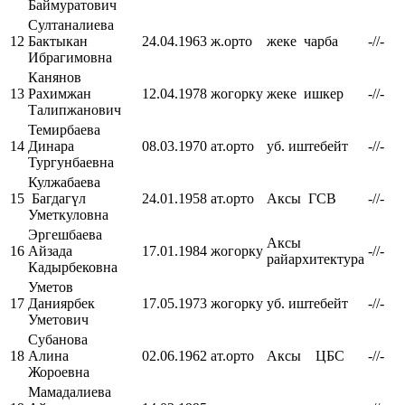
Баймуратович
Султаналиева
12
Бактыкан
24.04.1963
ж.орто
жеке чарба
-//-
Ибрагимовна
Канянов
13
Рахимжан
12.04.1978
жогорку
жеке ишкер
-//-
Талипжанович
Темирбаева
14
Динара
08.03.1970
ат.орто
уб. иштебейт
-//-
Тургунбаевна
Кулжабаева
15
Багдагүл
24.01.1958
ат.орто
Аксы ГСВ
-//-
Уметкуловна
Эргешбаева
Аксы
16
Айзада
17.01.1984
жогорку
-//-
райархитектура
Кадырбековна
Уметов
17
Даниярбек
17.05.1973
жогорку
уб. иштебейт
-//-
Уметович
Субанова
18
Алина
02.06.1962
ат.орто
Аксы ЦБС
-//-
Жороевна
Мамадалиева