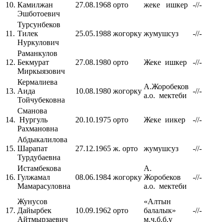
10.
Камилжан
27.08.1968
орто
жеке ишкер
-//-
Эшботоевич
Турсунбеков
11.
Тилек
25.05.1988
жогорку
жумушсуз
-//-
Нуркулович
Раманкулов
12.
Бекмурат
27.08.1980
орто
Жеке ишкер
-//-
Миркыязович
Кермалиева
А.Жоробеков
13.
Аида
10.08.1980
жогорку
-//-
а.о. мектеби
Тойчубековна
Сманова
14.
Нургуль
20.10.1975
орто
Жеке иикер
-//-
Рахмановна
Абдыкалилова
15.
Шарапат
27.12.1965
ж. орто
жумушсуз
-//-
Турдубаевна
Истамбекова
А.
16.
Гулжамал
08.06.1984
жогорку
Жоробеков
-//-
Мамарасуловна
а.о. мектеби
Жунусов
«Алтын
17.
Дайырбек
10.09.1962
орто
балалык»
-//-
Айтмырзаевич
м.ч.б.б.у