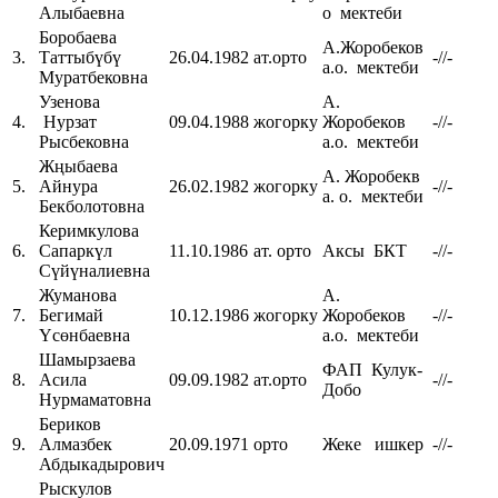
Алыбаевна
о мектеби
Боробаева
А.Жоробеков
3.
Таттыбүбү
26.04.1982
ат.орто
-//-
а.о. мектеби
Муратбековна
Узенова
А.
4.
Нурзат
09.04.1988
жогорку
Жоробеков
-//-
Рысбековна
а.о. мектеби
Жңыбаева
А. Жоробекв
5.
Айнура
26.02.1982
жогорку
-//-
а. о. мектеби
Бекболотовна
Керимкулова
6.
Сапаркүл
11.10.1986
ат. орто
Аксы БКТ
-//-
Сүйүналиевна
Жуманова
А.
7.
Бегимай
10.12.1986
жогорку
Жоробеков
-//-
Үсөнбаевна
а.о. мектеби
Шамырзаева
ФАП Кулук-
8.
Асила
09.09.1982
ат.орто
-//-
Добо
Нурмаматовна
Бериков
9.
Алмазбек
20.09.1971
орто
Жеке ишкер
-//-
Абдыкадырович
Рыскулов