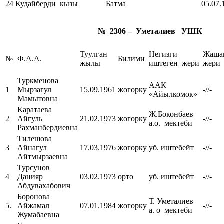
24
Кудайберди кызы Батма
05.07.
№ 2306 – Уметалиев УШК
Туулган
Негизги
Жаша
№
Ф.А.А.
Билими
жылы
иштеген жери
жери
Туркменова
ААК
1
Мырзагул
15.09.1961
жогорку
-//-
«Айылкомок»
Мамытовна
Каратаева
Ж.Боконбаев
2
Айгуль
21.02.1973
жогорку
-//-
а.о. мектеби
Рахманбердиевна
Тилешова
3
Айнагул
17.03.1976
жогорку
уб. иштебейт
-//-
Айтмырзаевна
Турсунов
4
Данияр
03.02.1973
орто
уб. иштебейт
-//-
Абдувахабович
Боронова
Т. Уметалиев
5.
Айжамал
07.01.1984
жогорку
-//-
а. о мектеби
Жумабаевна