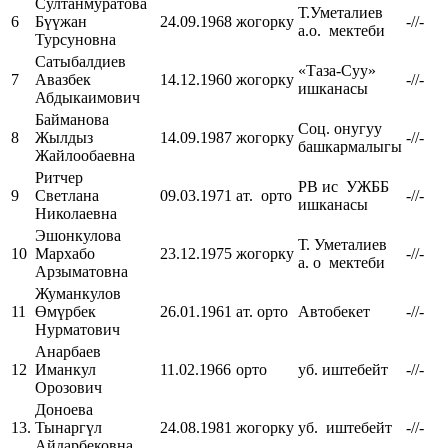
Султанмуратова
Т.Уметалиев
6
Бүүжан
24.09.1968
жогорку
-//-
а.о. мектеби
Турсуновна
Сатыбалдиев
«Таза-Суу»
7
Авазбек
14.12.1960
жогорку
-//-
ишканасы
Абдыкаимович
Байманова
Соц. онугуу
8
Жылдыз
14.09.1987
жогорку
-//-
башкармалыгы
Жайлообаевна
Ритчер
РВ ис УЖББ
9
Светлана
09.03.1971
ат. орто
-//-
ишканасы
Николаевна
Эшонкулова
Т. Уметалиев
10
Мархабо
23.12.1975
жогорку
-//-
а. о мектеби
Арзыматовна
Жуманкулов
11
Өмүрбек
26.01.1961
ат. орто
Автобекет
-//-
Нурматович
Анарбаев
12
Иманкул
11.02.1966
орто
уб. иштебейт
-//-
Орозович
Доноева
13.
Тынаргүл
24.08.1981
жогорку
уб. иштебейт
-//-
Айдарбековна