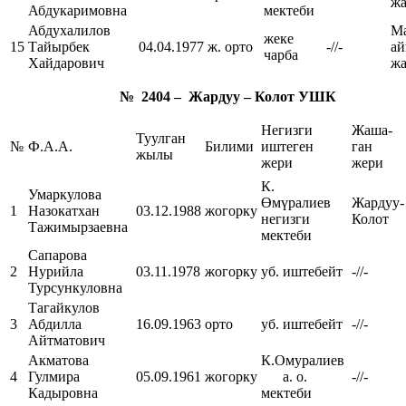
ж
Абдукаримовна
мектеби
Абдухалилов
М
жеке
15
Тайырбек
04.04.1977
ж. орто
-//-
а
чарба
Хайдарович
ж
№ 2404 – Жардуу – Колот УШК
Негизги
Жаша-
Туулган
№
Ф.А.А.
Билими
иштеген
ган
жылы
жери
жери
К.
Умаркулова
Өмүралиев
Жардуу-
1
Назокатхан
03.12.1988
жогорку
негизги
Колот
Тажимырзаевна
мектеби
Сапарова
2
Нурийла
03.11.1978
жогорку
уб. иштебейт
-//-
Турсункуловна
Тагайкулов
3
Абдилла
16.09.1963
орто
уб. иштебейт
-//-
Айтматович
Акматова
К.Омуралиев
4
Гулмира
05.09.1961
жогорку
а. о.
-//-
Кадыровна
мектеби