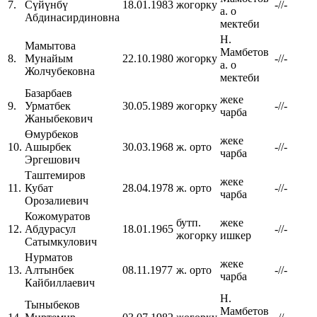
7.
Сүйүнбү
18.01.1983
жогорку
-//-
а. о
Абдинасирдиновна
мектеби
Н.
Мамытова
Мамбетов
8.
Мунайым
22.10.1980
жогорку
-//-
а. о
Жолчубековна
мектеби
Базарбаев
жеке
9.
Урматбек
30.05.1989
жогорку
-//-
чарба
Жаныбекович
Өмурбеков
жеке
10.
Ашырбек
30.03.1968
ж. орто
-//-
чарба
Эргешович
Таштемиров
жеке
11.
Кубат
28.04.1978
ж. орто
-//-
чарба
Орозалиевич
Кожомуратов
бутп.
жеке
12.
Абдурасул
18.01.1965
-//-
жогорку
ишкер
Сатымкулович
Нурматов
жеке
13.
Алтынбек
08.11.1977
ж. орто
-//-
чарба
Кайбиллаевич
Н.
Тыныбеков
Мамбетов