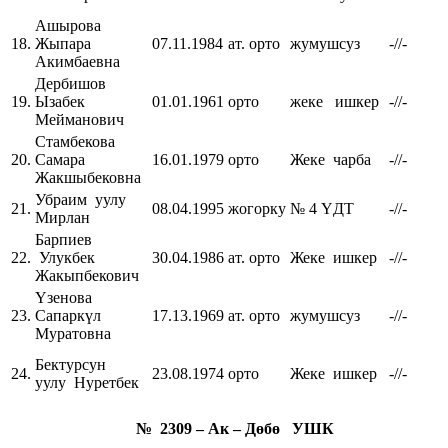
Ашырова
18.
Жыпара
07.11.1984
ат. орто
жумушсуз
-//-
Акимбаевна
Дербишов
19.
Ызабек
01.01.1961
орто
жеке ишкер
-//-
Мейманович
Стамбекова
20.
Самара
16.01.1979
орто
Жеке чарба
-//-
Жакшыбековна
Убраим уулу
21.
08.04.1995
жогорку
№ 4 ҮДТ
-//-
Мирлан
Барпиев
22.
Улукбек
30.04.1986
ат. орто
Жеке ишкер
-//-
Жакыпбекович
Үзенова
23.
Сапаркүл
17.13.1969
ат. орто
жумушсуз
-//-
Муратовна
Бектурсун
24.
23.08.1974
орто
Жеке ишкер
-//-
уулу Нуретбек
№ 2309 – Ак – Дөб
ө
УШК