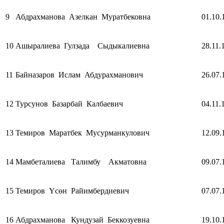
9
Абдрахманова Азелкан Муратбековна
01.10.
10
Ашыралиева Гулзада Сыдыкалиевна
28.11.
11
Байназаров Ислам Абдурахманович
26.07.
12
Турсунов Базарбай Калбаевич
04.11.
13
Темиров Маратбек Мусурманкулович
12.09.
14
Мамбеталиева Талимбу Акматовна
09.07.
15
Темиров Үсөн Райимбердиевич
07.07.
16
Абдрахманова Кундузай Беккозуевна
19.10.