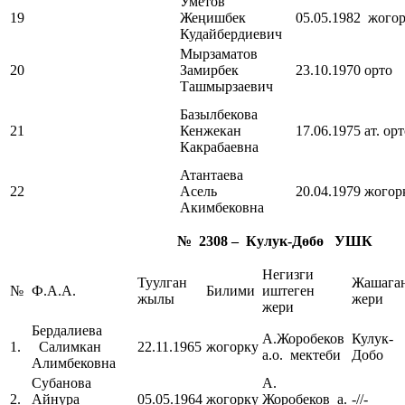
Уметов
19
Жеңишбек
05.05.1982
жогор
Кудайбердиевич
Мырзаматов
20
Замирбек
23.10.1970
орто
Ташмырзаевич
Базылбекова
21
Кенжекан
17.06.1975
ат. ор
Какрабаевна
Атантаева
22
Асель
20.04.1979
жогор
Акимбековна
№ 2308 – Кулук-Д
ө
бө УШК
Негизги
Туулган
Жашага
№
Ф.А.А.
Билими
иштеген
жылы
жери
жери
Бердалиева
А.Жоробеков
Кулук-
1.
Салимкан
22.11.1965
жогорку
а.о. мектеби
Добо
Алимбековна
Субанова
А.
2.
Айнура
05.05.1964
жогорку
Жоробеков а.
-//-