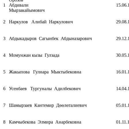
1
Абдивали
15.06.
Мырзакайымович
2
Наркулов Алибай Наркулович
29.08.
3
Абдыкадыров Сагынбек Абдыназарович
29.12.
4
Момунжан кызы Гулзада
30.05.
5
Жакыпова Гулнара Мыктыбековна
16.01.
6
Усенбаев Тургуналы Адилбекович
14.04.
7
Шамырзаев Кантемир Дөөлөталиевич
05.01.
8
Камчыбекова Элмира Анарбековна
01.11.