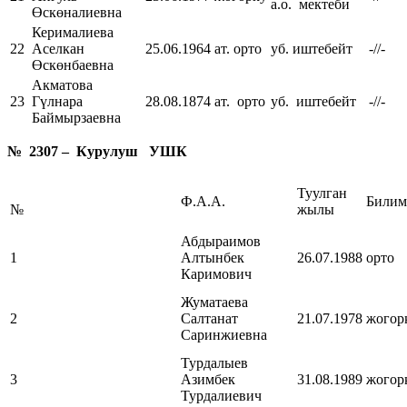
а.о. мектеби
Өскөналиевна
Керималиева
22
Аселкан
25.06.1964
ат. орто
уб. иштебейт
-//-
Өскөнбаевна
Акматова
23
Гүлнара
28.08.1874
ат. орто
уб. иштебейт
-//-
Баймырзаевна
№ 2307 – Курулуш УШК
Туулган
Ф.А.А.
Билим
№
жылы
Абдыраимов
1
Алтынбек
26.07.1988
орто
Каримович
Жуматаева
2
Салтанат
21.07.1978
жогор
Саринжиевна
Турдалыев
3
Азимбек
31.08.1989
жогор
Турдалиевич