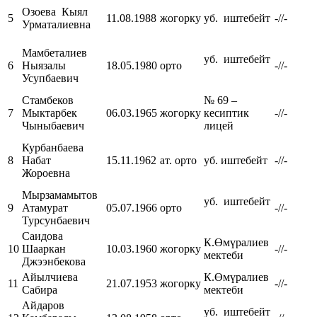
Озоева Кыял
5
11.08.1988
жогорку
уб. иштебейт
-//-
Урматалиевна
Мамбеталиев
уб. иштебейт
6
Ныязалы
18.05.1980
орто
-//-
Усупбаевич
Стамбеков
№ 69 –
7
Мыктарбек
06.03.1965
жогорку
кесиптик
-//-
Чыныбаевич
лицей
Курбанбаева
8
Набат
15.11.1962
ат. орто
уб. иштебейт
-//-
Жороевна
Мырзамамытов
уб. иштебейт
9
Атамурат
05.07.1966
орто
-//-
Турсунбаевич
Саидова
К.Өмүралиев
10
Шааркан
10.03.1960
жогорку
-//-
мектеби
Джээнбекова
Айылчиева
К.Өмүралиев
11
21.07.1953
жогорку
-//-
Сабира
мектеби
Айдаров
уб. иштебейт