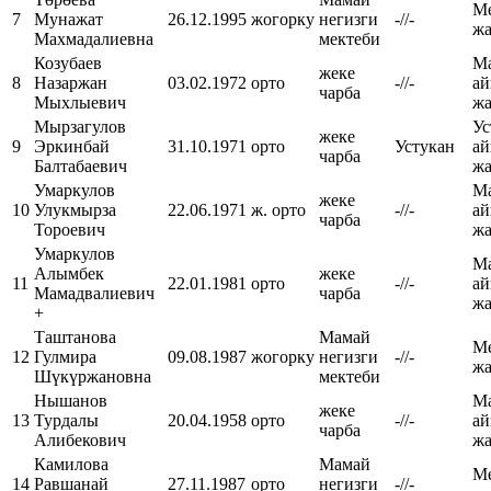
М
7
Мунажат
26.12.1995
жогорку
негизги
-//-
ж
Махмадалиевна
мектеби
Козубаев
М
жеке
8
Назаржан
03.02.1972
орто
-//-
а
чарба
Мыхлыевич
ж
Мырзагулов
У
жеке
9
Эркинбай
31.10.1971
орто
Устукан
а
чарба
Балтабаевич
ж
Умаркулов
М
жеке
10
Улукмырза
22.06.1971
ж. орто
-//-
а
чарба
Тороевич
ж
Умаркулов
М
Алымбек
жеке
11
22.01.1981
орто
-//-
а
Мамадвалиевич
чарба
ж
+
Таштанова
Мамай
М
12
Гулмира
09.08.1987
жогорку
негизги
-//-
ж
Шүкүржановна
мектеби
Нышанов
М
жеке
13
Турдалы
20.04.1958
орто
-//-
а
чарба
Алибекович
ж
Камилова
Мамай
М
14
Равшанай
27.11.1987
орто
негизги
-//-