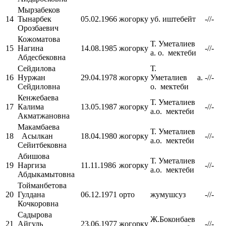
Мырзабеков
14
Тынарбек
05.02.1966
жогорку
уб. иштебейт
-//-
Орозбаевич
Кожоматова
Т. Уметалиев
15
Нагина
14.08.1985
жогорку
-//-
а. о. мектеби
Абдесбековна
Сейдилова
Т.
16
Нуржан
29.04.1978
жогорку
Уметалиев а.
-//-
Сейдиловна
о. мектеби
Кенжебаева
Т. Уметалиев
17
Калима
13.05.1987
жогорку
-//-
а.о. мектеби
Акматжановна
Макамбаева
Т. Уметалиев
18
Асылкан
18.04.1980
жогорку
-//-
а.о. мектеби
Сейитбековна
Абишова
Т. Уметалиев
19
Наргиза
11.11.1986
жогорку
-//-
а.о. мектеби
Абдыкамытовна
Тойманбетова
20
Гулдана
06.12.1971
орто
жумушсуз
-//-
Кочкоровна
Садырова
Ж.Боконбаев
21
Айгуль
23.06.1977
жогорку
-//-