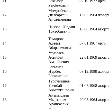
11
Бекназар
02.10.1977
орто
Рысбекович
Момунбекова
12
Дилбаркан
15.03.1964
жогор
Апсаламовна
Ниязов Юлдаш
13
18.06.1964
ат.орт
Токтобаевич
Темирова
14
Адалат
07.01.1967
орто
Абдраимовна
Усупбаев
15
Асылбай
22.01.1969
ат.орт
Аманбаевич
Бегалиев
16
Нурбек
08.12.1989
жогор
Бегалиевич
Турсуналиев
17
Усенбай
01.07.1968
ат.орт
Акматжанович
Айтмырзаев
18
Мырзаким
20.03.1964
ат.орт
Арапбаевич