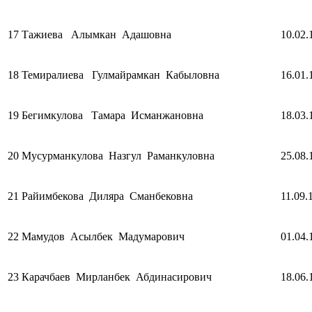
17
Тажиева Алымкан Адашовна
10.02.
18
Темиралиева Гулмайрамкан Кабыловна
16.01.
19
Бегимкулова Тамара Исманжановна
18.03.
20
Мусурманкулова Назгул Раманкуловна
25.08.
21
Райимбекова Диляра Сманбековна
11.09.
22
Мамудов Асылбек Мадумарович
01.04.
23
Карачбаев Мирланбек Абдинасирович
18.06.