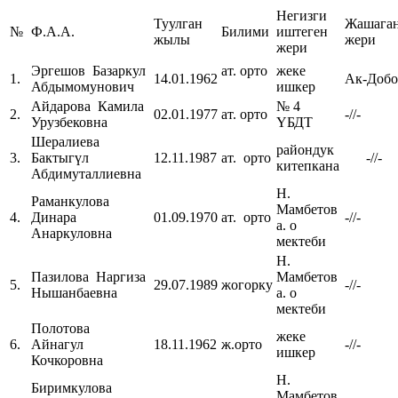
Негизги
Туулган
Жашага
№
Ф.А.А.
Билими
иштеген
жылы
жери
жери
Эргешов Базаркул
ат. орто
жеке
1.
14.01.1962
Ак-Добо
Абдымомунович
ишкер
Айдарова Камила
№ 4
2.
02.01.1977
ат. орто
-//-
Урузбековна
ҮБДТ
Шералиева
райондук
3.
Бактыгүл
12.11.1987
ат. орто
-//-
китепкана
Абдимуталлиевна
Н.
Раманкулова
Мамбетов
4.
Динара
01.09.1970
ат. орто
-//-
а. о
Анаркуловна
мектеби
Н.
Пазилова Наргиза
Мамбетов
5.
29.07.1989
жогорку
-//-
Нышанбаевна
а. о
мектеби
Полотова
жеке
6.
Айнагул
18.11.1962
ж.орто
-//-
ишкер
Кочкоровна
Н.
Биримкулова
Мамбетов