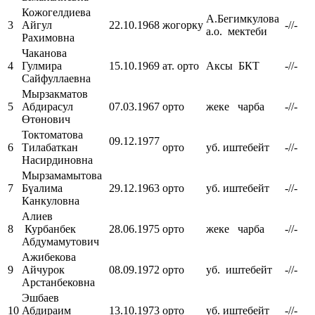
Кожогелдиева
А.Бегимкулова
3
Айгул
22.10.1968
жогорку
-//-
а.о. мектеби
Рахимовна
Чаканова
4
Гулмира
15.10.1969
ат. орто
Аксы БКТ
-//-
Сайфуллаевна
Мырзакматов
5
Абдирасул
07.03.1967
орто
жеке чарба
-//-
Өтөнович
Токтоматова
09.12.1977
6
Тилабаткан
орто
уб. иштебейт
-//-
Насирдиновна
Мырзамамытова
7
Бүалима
29.12.1963
орто
уб. иштебейт
-//-
Канкуловна
Алиев
8
Курбанбек
28.06.1975
орто
жеке чарба
-//-
Абдумамутович
Ажибекова
9
Айчурок
08.09.1972
орто
уб. иштебейт
-//-
Арстанбековна
Эшбаев
10
Абдираим
13.10.1973
орто
уб. иштебейт
-//-