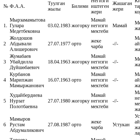
Негизги
К
Туулган
Жашаган
№
Ф.А.А.
Билими
иштеген
т
жылы
жери
жери
ко
Мырзамамытова
Мамай
М
1.
Гулара
03.02.1983
жогорку
негизги
Мамай
ж
Медетбековна
мектеби
Жолдошов
М
жеке
2
Абдывали
27.07.1977
орто
-//-
а
чарба
Алишерович
ж
Жумабаев
Мамай
М
3
Убайдилла
18.04.1963
жогорку
негизги
-//-
ж
Дүйшөбаевич
мектеби
Курбанов
Мамай
М
4
Марипжан
16.07.1963
орто
негизги
-//-
а
Мамыржанович
мектеби
ж
М
Худайбердиева
Мамай
н
5
Нурзат
27.07.1980
жогорку
негизги
-//-
м
Полотбаевна
мектеби
ж
Ус
Мамыров
жеке
а
6
Рустам
27.08.1987
орто
Устукан
чарба
жа
Абдумаликович
ла
Төрөева
Мамай