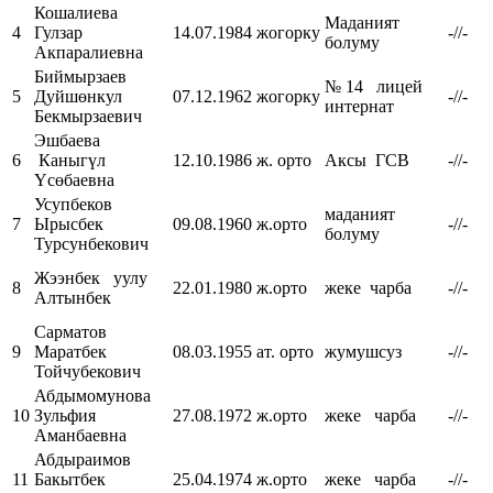
Кошалиева
Маданият
4
Гулзар
14.07.1984
жогорку
-//-
болуму
Акпаралиевна
Биймырзаев
№ 14 лицей
5
Дуйшөнкул
07.12.1962
жогорку
-//-
интернат
Бекмырзаевич
Эшбаева
6
Каныгүл
12.10.1986
ж. орто
Аксы ГСВ
-//-
Үсөбаевна
Усупбеков
маданият
7
Ырысбек
09.08.1960
ж.орто
-//-
болуму
Турсунбекович
Жээнбек уулу
8
22.01.1980
ж.орто
жеке чарба
-//-
Алтынбек
Сарматов
9
Маратбек
08.03.1955
ат. орто
жумушсуз
-//-
Тойчубекович
Абдымомунова
10
Зульфия
27.08.1972
ж.орто
жеке чарба
-//-
Аманбаевна
Абдыраимов
11
Бакытбек
25.04.1974
ж.орто
жеке чарба
-//-