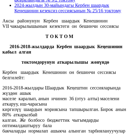
2024-жылдын 30-майындагы Кербен шаардык
Кенешинин кезексиз сессиясынын № 25/16 токтому
Аксы районунун Кербен шаардык Кенешинин
VII чакырылышынын кезектеги он бешинчи сессиясы
Т О К Т О М
2016-2018-жылдарда Кербен шаардык Кеӊешинин
кабыл алган
токтомдорунун аткарылышы жөнүндө
Кербен шаардык Кенешинин он бешинчи сессиясы
белгилейт:
2016-2018-жылдары Шаардык Кеӊештин сессияларында
жүздөн ашык
маселе каралып, анын ичинен 36 (отуз алты) маселени
аткаруу, иш-чарасына
киргизүү шаардын мэриясына тапшырылган. Бирок анын
80% аткарылбай
калган. Же болбосо бюджеттик чыгымдарды
оптималдаштыруу бала
бакчаларды нормалап ашыкча алынган тарбиялануучулар