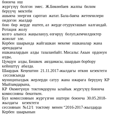
боюнча иш
жүргүзүү болгон эмес. Ж.Бөкөнбаев жалпы билим
берүүчү мектеби
ашыкча энергия сарптап жатат. Бала-бакча жетекчилери
ондогон жылдар
бою бир жерде иштеп, ал жерде отурукташып калгандай.
Ротация жолу
колго алынса жаӊылануу, өзгөрүү болуп,кемчилдиктер
жоюлат эле.
Кербен шаарында жайгашкан мекеме ишканалар жана
арендадагы
ишканалардын алды тазаланбайт. Мисалы: Акын ордонун
алды,
Цумдун алды, Бишкек аялдамасы, шаардын борбору
кейиштүү абалда.
Шаардык Кеӊештин 21.11.2017-жылдагы өткөн кезектеги
сессиясында
муниципалдык жерлерди сатуу жана ижарага берүүнү КР
Мыйзамдарына,
КР Өкмөтүнүн токтомдоруна ылайык жүргүзүү боюнча
комиссияны бекиткен.
Бул комиссиянын жүргүзгөн иштери боюнча 30.05.2018-
жылдагы кезектеги
сессиянын №12/1 токтому менен “2016-2017-жылдарда
Кербен шаарынын