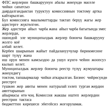
ФПС жерлерин башкаруунун абалы жөнүндө маселе
чийки сапатсыз
даярдалгандыктан туруктуу комиссиянын токтому артка
кайтарылган.
Бул комиссияга маалыматтарды тактап берүү жагы жер
адистерге жүктөлгөн.
Жер адистери айыл чарба жана айыл чарба багытында эмес
жерлерди,
ошондой эле муниципалдык жерлер боюнча башкарууну
жолго коё
албай келет.
Кербен шаарынын жайыт пайдалануучулар бирикмесине
шарт түзүү жана
иш орун менен камсыздоо да ушул күнгө чейин жоопсуз
кылып келет.
Муниципалдык жерлер боюнча реестр түзүү жумуштары
жөнүндөгү
токтом, тапшырмалар чийки аткарылган. Бизнес чөйрөсүндө
реестрге
түшкөн жер аянты менен натуралай ээлеп турган жердин
аянттарынын
айырмасы өтө чоӊ. Комиссия жакшы иштеп жерлердин
реестрин тактаса
бюджеттин кирешеси эбегейсиз жогоруламак.