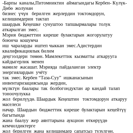
-Барпы каналы,Питомниктин аймагындагы Кербен- Күлүк-
Дөбө жолунан
бизнес үчүн берилген жерлердин токтомдорун,
келишимдерин тактап
шаардык Кеӊешке сунуштоо тапшырмалары толук
аткарылган эмес.
Мэрия бюджеттин киреше булактарын жогорулатуу
боюнча кошумча
иш чараларды иштеп чыккан эмес.Адистердин
квалификациялык билим
деӊгээлдери төмөн. Мамлекеттик кызматты аткарууга
кайдыгерлик менен
мамиле жасашат. Мэрияда пайдаланган электр
энергиялардын учёту
так эмес. Кербен “Таза-Суу” ишканасынын
инвентаризациясында жердин,
мүлктүн баалары так болбогондуктан ар кандай талап
тоноочулукка
жол берилүүдө. Шаардык Кеӊештин токтомдорун аткаруу
маселеси
начар. Шаардын бюджеттик киреше булактарын кеӊейтүү
багытында
жана баалуу жер аянттарына аукцион өткөрүүдө
кемчилдиктерге
жол берилген жана келишимдер сапатсыз түзүлгөн.