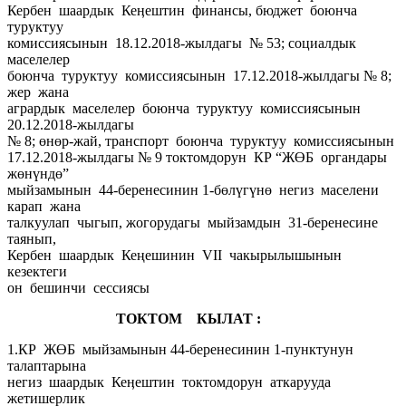
Кербен шаардык Кеӊештин финансы, бюджет боюнча
туруктуу
комиссиясынын 18.12.2018-жылдагы № 53; социалдык
маселелер
боюнча туруктуу комиссиясынын 17.12.2018-жылдагы № 8;
жер жана
агрардык маселелер боюнча туруктуу комиссиясынын
20.12.2018-жылдагы
№ 8; өнөр-жай, транспорт боюнча туруктуу комиссиясынын
17.12.2018-жылдагы № 9 токтомдорун КР “ЖӨБ органдары
жөнүндө”
мыйзамынын 44-беренесинин 1-бөлүгүнө негиз маселени
карап жана
талкуулап чыгып, жогорудагы мыйзамдын 31-беренесине
таянып,
Кербен шаардык Кеңешинин VII чакырылышынын
кезектеги
он бешинчи сессиясы
ТОКТОМ КЫЛАТ :
1.КР ЖӨБ мыйзамынын 44-беренесинин 1-пунктунун
талаптарына
негиз шаардык Кеӊештин токтомдорун аткарууда
жетишерлик