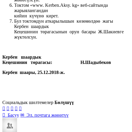
Токтом «www. Kerben.Aksy. kg» веб-сайтында
жарыялангандан
кийин күчүнө кирет.
Бул токтомдун аткарылышын көзөмөлдөө жагы
Кербен шаардык
Кеӊешинин төрагасынын орун басары Ж.Шакиевге
жүктөлсүн.
Кербен шаардык
Кеӊешинин төрагасы: Н.Шадыбеков
Кербен шаары, 25.12.2018-ж.
Социальдык шилтемелер
Бөлүшүү






Басуу
✉
Эл. почтага жөнөтүү