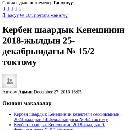
Социальдык шилтемелер
Бөлүшүү






Басуу
✉
Эл. почтага жөнөтүү
Кербен шаардык Кенешинин
2018-жылдын 25-
декабрындагы № 15/2
токтому
Автору
Админ
December 27, 2018 16:05
Окшош макалалар
Кербен шаардык Кенешинин кезектеги сессиясынын
2023-жылдын 14-февралындагы № 9/4 токтому
Кербен шаардык Кенешинин 2018-жылдын 9-
февралындагы № 9/2 токтому