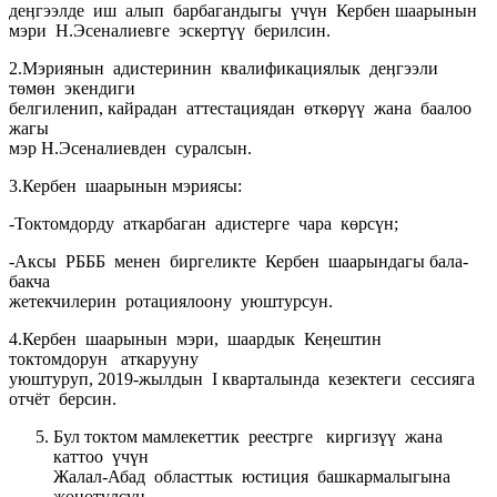
деӊгээлде иш алып барбагандыгы үчүн Кербен шаарынын
мэри Н.Эсеналиевге эскертүү берилсин.
2.Мэриянын адистеринин квалификациялык деӊгээли
төмөн экендиги
белгиленип, кайрадан аттестациядан өткөрүү жана баалоо
жагы
мэр Н.Эсеналиевден суралсын.
3.Кербен шаарынын мэриясы:
-Токтомдорду аткарбаган адистерге чара көрсүн;
-Аксы РБББ менен биргеликте Кербен шаарындагы бала-
бакча
жетекчилерин ротациялоону уюштурсун.
4.Кербен шаарынын мэри, шаардык Кеӊештин
токтомдорун аткарууну
уюштуруп, 2019-жылдын I кварталында кезектеги сессияга
отчёт берсин.
Бул токтом мамлекеттик реестрге киргизүү жана
каттоо үчүн
Жалал-Абад областтык юстиция башкармалыгына
жөнөтүлсүн.