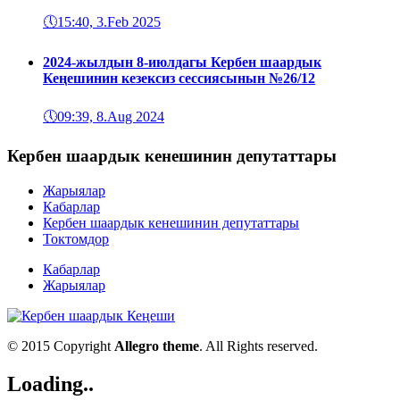
🕔
15:40, 3.Feb 2025
2024-жылдын 8-июлдагы Кербен шаардык
Кеңешинин кезексиз сессиясынын №26/12
🕔
09:39, 8.Aug 2024
Кербен шаардык кенешинин депутаттары
Жарыялар
Кабарлар
Кербен шаардык кенешинин депутаттары
Токтомдор
Кабарлар
Жарыялар
© 2015 Copyright
Allegro theme
. All Rights reserved.
Loading..