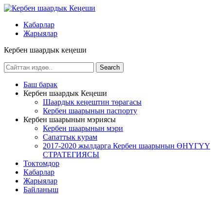
Кабарлар
Жарыялар
Кербен шаардык кеңеши
Баш барак
Кербен шаардык Кеңеши
Шаардык кеңештин төрагасы
Кербен шаарынын паспорту
Кербен шаарынын мэриясы
Кербен шаарынын мэри
Сапаттык курам
2017-2020 жылдарга Кербен шаарынын ӨНҮГҮҮ
СТРАТЕГИЯСЫ
Токтомдор
Кабарлар
Жарыялар
Байланыш