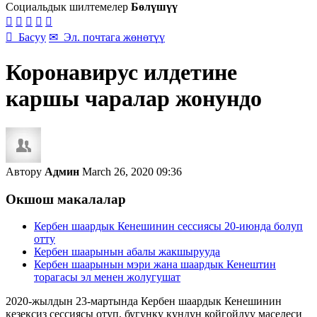
Социальдык шилтемелер
Бөлүшүү






Басуу
✉
Эл. почтага жөнөтүү
Коронавирус илдетине
каршы чаралар жонундо
Автору
Админ
March 26, 2020 09:36
Окшош макалалар
Кербен шаардык Кенешинин сессиясы 20-июнда болуп
отту
Кербен шаарынын абалы жакшырууда
Кербен шаарынын мэри жана шаардык Кенештин
торагасы эл менен жолугушат
2020-жылдын 23-мартында Кербен шаардык Кенешинин
кезексиз сессиясы отуп, бугунку кундун койгойлуу маселеси