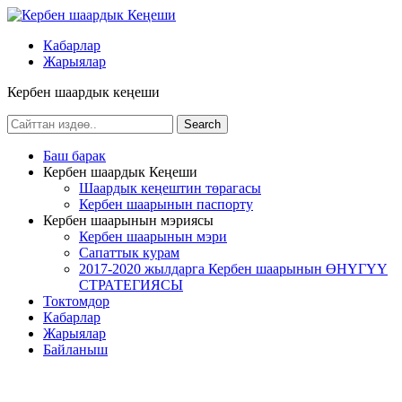
Кабарлар
Жарыялар
Кербен шаардык кеңеши
Баш барак
Кербен шаардык Кеңеши
Шаардык кеңештин төрагасы
Кербен шаарынын паспорту
Кербен шаарынын мэриясы
Кербен шаарынын мэри
Сапаттык курам
2017-2020 жылдарга Кербен шаарынын ӨНҮГҮҮ
СТРАТЕГИЯСЫ
Токтомдор
Кабарлар
Жарыялар
Байланыш