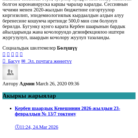
болгон коронавируска каршы чаралар каралды. Сессиянын
чечими менен 2020-жылдын бюджетине озгортуулор
киргизилип, эпидемиологиялык кырдаалдын алдын алуу
беренесине кошумча иретинде 500,0 мин сом болунуп
берилди. Бугунку кунго карата Кербен шаарынын бардык
айылдарында жана кочолорундо дезинфекциялоо иштери
жургузулуп, шаардын кочолору жуулуп тазаланды.
Социальдык шилтемелер
Бөлүшүү






Басуу
✉
Эл. почтага жөнөтүү
Автору
Админ
March 26, 2020 09:36
Акыркы жарыялар
Кербен шаардык Кеңешинин 2026-жылдын 23-
февралдын № 13/7 токтому
🕔
11:24, 24.Mar 2026