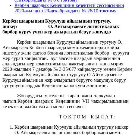
Кербен шаардык Кенешинин кезектеги сессиясынын
2020-жылдын 29-декабрындагы № 26/10 токтому
Кербен шаарынын Курулуш айылынын тургуну,
ишкер О. Айтмырзаевге логистикалык
борбор куруу үчүн жер ажыратып
берүү жөнүндө
Кербен шаарынын Курулуш айылынын тургуну О.
Айтмырзаев Кербен шаарында мөмө-жемиштерди кайра
иштетуу жана сактоо боюнча логистикалык борбор курууга
жер сурап кайрылган. Бул маселе шаардын мэриясынын
алдындагы жер комиссиясында жактырылган жана мэрия
2020-жылдын 7-декабрь № 3-35/677 кайрылуусу менен Кербен
шаарынын Курулуш айылынын тургуну О Айтмырзаевге
Курулуш айылынан жер ажыратып берууго макулдук беруу
сунушун шаардык Кеӊештин кароосуна жөнөткөн.
Жогорудагы маселени карап жана талкуулап
чыгып,Кербен шаардык Кеӊешинин VII чакырылышынын
кезектеги жыйырма алтынчы сессиясы
Т О К Т О М К Ы Л А Т :
Кербен шаарынын Курулуш айылынын тургуну ишкер
О. Айтмырзаевга логистикалык борбор жана мөмө-