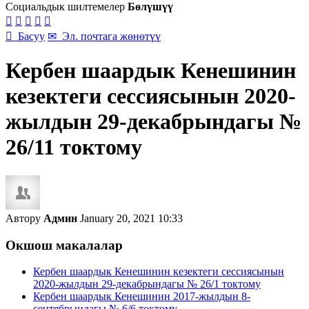
Социальдык шилтемелер
Бөлүшүү






Басуу
✉
Эл. почтага жөнөтүү
Кербен шаардык Кенешинин
кезектеги сессиясынын 2020-
жылдын 29-декабрындагы №
26/11 токтому
Автору
Админ
January 20, 2021 10:33
Окшош макалалар
Кербен шаардык Кенешинин кезектеги сессиясынын
2020-жылдын 29-декабрындагы № 26/1 токтому
Кербен шаардык Кенешинин 2017-жылдын 8-
сентябрындагы № 6/6 токтому