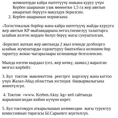
жемиштерди кайра иштетүүчү ишкана куруу үчүн
Кербен шаарынан узак мөөнөткө 1,5 га жер аянтын
ажыратып берүүгө макулдук берилсин.
Кербен шаарынын мэриясына:
-Логистикалык борбор жана кайра иштетүүчү жайды курууга
жер аянтын КР мыйзамдарына негиз,тиешелүү талаптарга
ылайык келген жерден бөлүп берүү жагы сунушталсын.
-Берилип жаткан жер аянтында 2 жыл ичинде долбоорго
ылайык жумуштарды оздоштуруу башталбаса келишим бир
тараптуу жокко чыгарылаары келишимде белгиленсин.
Мында өзгөчө кырдаал (сел, жер көчкү, шамал,) жаралган
мезгил кирбейт.
3. Бул токтом мамлекеттик реестрге киргизүү жана каттоо
үчүн Жалал-Абад областтык юстиция башкармалыгына
жөнөтүлсүн.
4. Токтом «www. Kerben.Aksy. kg» веб сайтында
жарыялангандан кийин күчүнө кирет.
5. Бул токтомдун аткарылышын көзөмөлдөө жагы туруктуу
комиссиянын төрагасы Ы.Сарыевге жүктөлсүн.