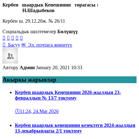
Кербен шаардык
Кенешинин төрагасы :
Н.Шадыбеков
Кербен ш. 29.12.20ж. № 26/11
Социальдык шилтемелер
Бөлүшүү






Басуу
✉
Эл. почтага жөнөтүү
Автору
Админ
January 20, 2021 10:33
Акыркы жарыялар
Кербен шаардык Кеңешинин 2026-жылдын 23-
февралдын № 13/7 токтому
🕔
11:24, 24.Mar 2026
Кербен шаардык кеңешинин кезектеги 2024-жылдын
13-декабрындагы 2/1 токтому