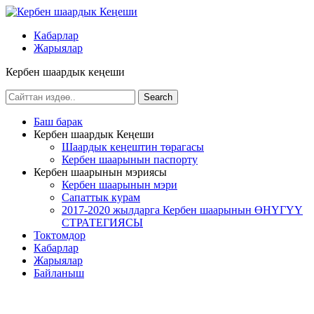
Кабарлар
Жарыялар
Кербен шаардык кеңеши
Баш барак
Кербен шаардык Кеңеши
Шаардык кеңештин төрагасы
Кербен шаарынын паспорту
Кербен шаарынын мэриясы
Кербен шаарынын мэри
Сапаттык курам
2017-2020 жылдарга Кербен шаарынын ӨНҮГҮҮ
СТРАТЕГИЯСЫ
Токтомдор
Кабарлар
Жарыялар
Байланыш