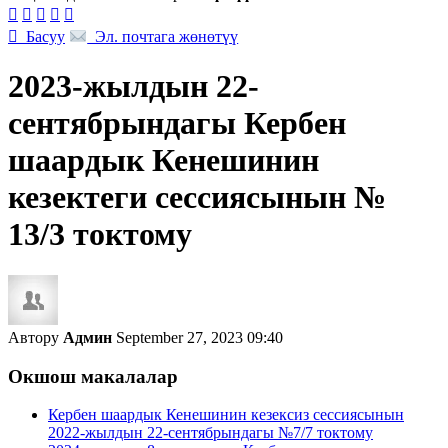






Басуу
Эл. почтага жөнөтүү
2023-жылдын 22-
сентябрындагы Кербен
шаардык Кенешинин
кезектеги сессиясынын №
13/3 токтому
Автору
Админ
September 27, 2023 09:40
Окшош макалалар
Кербен шаардык Кенешинин кезексиз сессиясынын
2022-жылдын 22-сентябрындагы №7/7 токтому