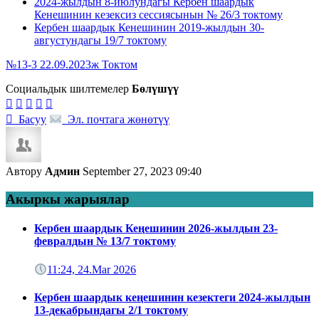
2024-жылдын 8-июлундагы Кербен шаардык
Кенешинин кезексиз сессиясынын № 26/3 токтому
Кербен шаардык Кенешинин 2019-жылдын 30-
августундагы 19/7 токтому
№13-3 22.09.2023ж Токтом
Социальдык шилтемелер
Бөлүшүү






Басуу
Эл. почтага жөнөтүү
Автору
Админ
September 27, 2023 09:40
Акыркы жарыялар
Кербен шаардык Кеңешинин 2026-жылдын 23-
февралдын № 13/7 токтому
11:24, 24.Mar 2026
Кербен шаардык кеңешинин кезектеги 2024-жылдын
13-декабрындагы 2/1 токтому