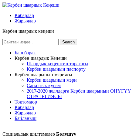
Кабарлар
Жарыялар
Кербен шаардык кеңеши
Баш барак
Кербен шаардык Кеңеши
Шаардык кеңештин төрагасы
Кербен шаарынын паспорту
Кербен шаарынын мэриясы
Кербен шаарынын мэри
Сапаттык курам
2017-2020 жылдарга Кербен шаарынын ӨНҮГҮҮ
СТРАТЕГИЯСЫ
Токтомдор
Кабарлар
Жарыялар
Байланыш
Социальдык шилтемелер
Бөлүшүү