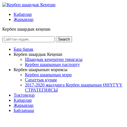
Кабарлар
Жарыялар
Кербен шаардык кеңеши
Баш барак
Кербен шаардык Кеңеши
Шаардык кеңештин төрагасы
Кербен шаарынын паспорту
Кербен шаарынын мэриясы
Кербен шаарынын мэри
Сапаттык курам
2017-2020 жылдарга Кербен шаарынын ӨНҮГҮҮ
СТРАТЕГИЯСЫ
Токтомдор
Кабарлар
Жарыялар
Байланыш