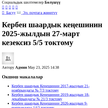
Социальдык шилтемелер
Бөлүшүү






Басуу
Эл. почтага жөнөтүү
Кербен шаардык кеңешинин
2025-жылдын 27-март
кезексиз 5/5 токтому
Автору
Админ
May 23, 2025 14:38
Окшош макалалар
Кербен шаардык Кенешинин 2017-жылдын 21-
ноябрындагы № 7/3 токтому
Кербен шаардык Кенешинин 2019-жылдын 18-
декабрындагы № 21/3 токтому
Кербен шаардык Кеңешинин 2026-жылдын 9-
мартындагы 14/2 токтому