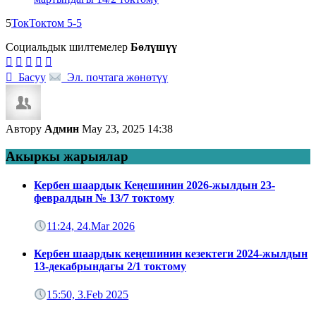
5
Ток
Токтом 5-5
Социальдык шилтемелер
Бөлүшүү






Басуу
Эл. почтага жөнөтүү
Автору
Админ
May 23, 2025 14:38
Акыркы жарыялар
Кербен шаардык Кеңешинин 2026-жылдын 23-
февралдын № 13/7 токтому
11:24, 24.Mar 2026
Кербен шаардык кеңешинин кезектеги 2024-жылдын
13-декабрындагы 2/1 токтому
15:50, 3.Feb 2025