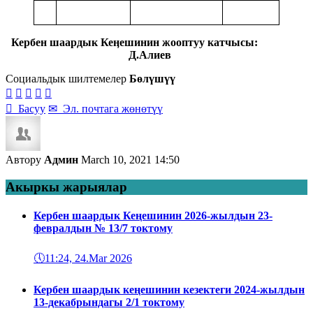
Кербен шаардык Кеӊешинин
жооптуу катчысы:
Д.Алиев
Социальдык шилтемелер
Бөлүшүү






Басуу
✉
Эл. почтага жөнөтүү
Автору
Админ
March 10, 2021 14:50
Акыркы жарыялар
Кербен шаардык Кеңешинин 2026-жылдын 23-
февралдын № 13/7 токтому
🕔
11:24, 24.Mar 2026
Кербен шаардык кеңешинин кезектеги 2024-жылдын
13-декабрындагы 2/1 токтому