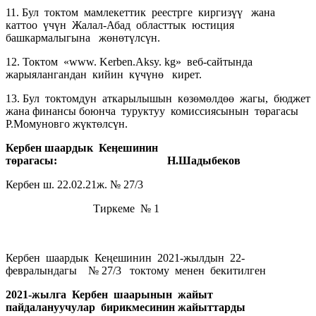
11. Бул токтом мамлекеттик реестрге киргизүү жана
каттоо үчүн Жалал-Абад областтык юстиция
башкармалыгына жөнөтүлсүн.
12. Токтом «www. Kerben.Aksy. kg» веб-сайтында
жарыялангандан кийин күчүнө кирет.
13. Бул токтомдун аткарылышын көзөмөлдөө жагы, бюджет
жана финансы боюнча туруктуу комиссиясынын төрагасы
Р.Момуновго жүктөлсүн.
Кербен шаардык
Кеӊешинин
төрагасы: Н.Шадыбеков
Кербен ш. 22.02.21ж. № 27/3
Тиркеме № 1
Кербен шаардык Кеңешинин 2021-жылдын 22-
февралындагы № 27/3
токтому менен бекитилген
2021-жылга Кербен шаарынын жайыт
пайдалануучулар бирикмесинин
жайыттарды