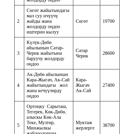
Сөгөт жайытындагы
мал суу ичүүчү
2
жайды жана
Сөгөт
19700
жолдорду оӊдоо
иштерин кылуу
Күлүк-Дөбө
айылынын Сатар-
Сатар
3
Черик жайытына
28600
Черик
баруучу жолдорду
оӊдоо
Ак-Дөбө айылынын
Кара-Жыгач, Ак-Сай
Кара-
4
жайытындагы жол
Жыгач
27400
жана кечүүлөрдү
Ак-Сай
оӊдоо
Ортоӊку Сарыташ,
Тегерек, Көк-Дөбө,
алыскы Көк-Ала
Теке, Музтөр,
Муктаж
5
38700
Минжылкы
жерлерге
жайлоолоруна