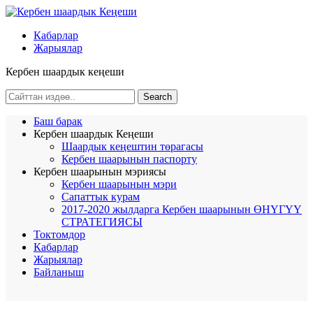
Кабарлар
Жарыялар
Кербен шаардык кеңеши
Баш барак
Кербен шаардык Кеңеши
Шаардык кеңештин төрагасы
Кербен шаарынын паспорту
Кербен шаарынын мэриясы
Кербен шаарынын мэри
Сапаттык курам
2017-2020 жылдарга Кербен шаарынын ӨНҮГҮҮ
СТРАТЕГИЯСЫ
Токтомдор
Кабарлар
Жарыялар
Байланыш