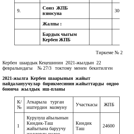
Союз ЖПБ
9.
3000
взносуна
Жалпы :
1
Бардык чыгым
5
Кербен ЖПБ
Тиркеме № 2
Кербен шаардык Кеңешинин 2021-жылдын 22
февралындагы № 27/3
токтому менен бекитилген
2021-жылга Кербен шаарынын жайыт
пайдалануучулар бирикмесинин жайыттарды оңдоо
боюнча жылдык иш-планы
К/
Аткарыла турган
Участкасы
ЖПБ
№
иштердин мазмуну
Курулуш айылынын
Киндик-Таш
Киндик
1
24600
жайытына баруучу
Таш
жолдорду оӊдоо