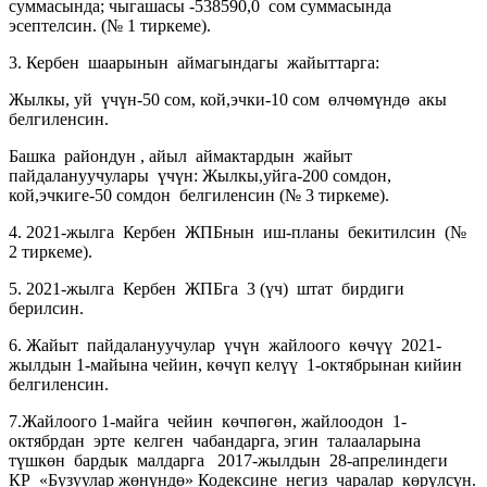
суммасында; чыгашасы -538590,0 сом суммасында
эсептелсин. (№ 1 тиркеме).
3. Кербен шаарынын аймагындагы жайыттарга:
Жылкы, уй үчүн-50 сом, кой,эчки-10 сом өлчөмүндө акы
белгиленсин.
Башка райондун , айыл аймактардын жайыт
пайдалануучулары үчүн: Жылкы,уйга-200 сомдон,
кой,эчкиге-50 сомдон белгиленсин (№ 3 тиркеме).
4. 2021-жылга Кербен ЖПБнын иш-планы бекитилсин (№
2 тиркеме).
5. 2021-жылга Кербен ЖПБга 3 (үч) штат бирдиги
берилсин.
6. Жайыт пайдалануучулар үчүн жайлоого көчүү 2021-
жылдын 1-майына чейин, көчүп келүү 1-октябрынан кийин
белгиленсин.
7.Жайлоого 1-майга чейин көчпөгөн, жайлоодон 1-
октябрдан эрте келген чабандарга, эгин талааларына
түшкөн бардык малдарга 2017-жылдын 28-апрелиндеги
КР «Бузуулар жөнүндө» Кодексине негиз чаралар көрүлсүн.