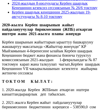
2024-жылдын 8-июлундагы Кербен шаардык
Кенешинин кезексиз сессиясынын № 26/6 токтому
Кербен шаардык кеңешинин 2025-жылдын 19-
августундагы № 8-10 токтому
2020-жылга Кербен шаарынын жайыт
пайдалануучулар бирикмесинин (ЖПБ) аткарган
иштери жана 2021-жылга планы жөнүндө
Кербен шаарынын жайыттарын ырааттуу башкарууну
жакшыртуу максатында «Жайыттар жөнүндө” КР
Мыйзамынын 4-беренесине ылайык Кербен шаардык
Кеӊешинин бюджет жана финансы боюнча туруктуу
комиссиясынын 2021-жылдын 1-февралындагы № 87
токтомун карап жана талкуулап чыгып,Кербен шаардык
Кеӊешинин VII чакырылышынын кезектеги жыйырма
жетинчи сессиясы
Т О К Т О М К Ы Л А Т :
1. 2020-жылда Кербен ЖПБнын аткарган иштери
канааттандыраарлык деп табылсын.
2. 2021-жылга Кербен жайыт пайдалануучулар
бирикмесинин бюджетинин кирешеси – 538590,0 сом