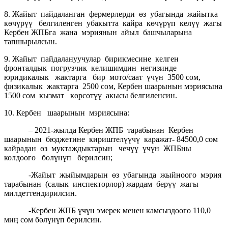
8. Жайыт пайдаланган фермерлерди өз убагында жайытка
көчүрүү белгиленген убакытта кайра көчүрүп келүү жагы
Кербен ЖПБга жана мэриянын айыл башчыларына
тапшырылсын.
9. Жайыт пайдалануучулар бирикмесине келген
фронталдык погрузчик келишимдин негизинде
юридикалык жактарга бир мото/саат үчүн 3500 сом,
физикалык жактарга 2500 сом, Кербен шаарынын мэриясына
1500 сом кызмат көрсөтүү акысы белгиленсин.
10. Кербен шаарынын мэриясына:
– 2021-жылда Кербен ЖПБ тарабынан Кербен
шаарынын бюджетине кириштелүүчү каражат- 84500,0 сом
кайрадан өз муктаждыктарын чечүү үчүн ЖПБны
колдоого бөлүнүп берилсин;
-Жайыт жыйымдарын өз убагында жыйноого мэрия
тарабынан (салык инспекторлор) жардам берүү жагы
милдеттендирилсин.
-Кербен ЖПБ үчүн эмерек менен камсыздоого 110,0
миӊ сом бөлүнүп берилсин.