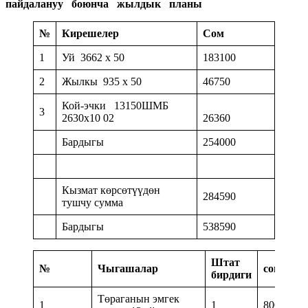
пайдалануу боюнча жылдык планы
№
Кирешелер
Сом
1
Уй 3662 х 50
183100
2
Жылкы 935 х 50
46750
Кой-эчки 13150ШМБ
3
2630х10 02
26360
Бардыгы
254000
Кызмат көрсөтүүдөн
284590
тушчу сумма
Бардыгы
538590
Штат
№
Чыгашалар
сом
бирдиги
Төраганын эмгек
1
1
8000