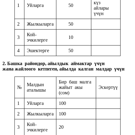
күз
1
Уйларга
50
айлары
үчүн
2
Жылкыларга
50
Кой-
3
10
эчкилерге
4
Эшектерге
50
2. Башка райондор, айылдык аймактар үчүн
жана жайлоого кетпеген, айылда калган малдар үчүн
Бир баш малга
Малдын
№
жайыт акы
Эскертүү
аталышы
(сом)
1
Уйларга
100
2
Жылкыларга
100
Кой-
3
20
эчкилерге