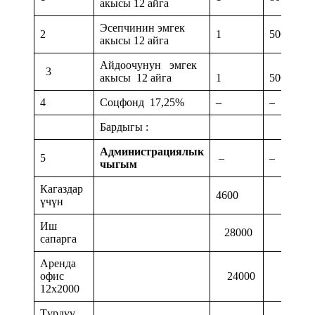
акысы 12 айга
Эсепчинин эмгек
2
1
5000
акысы 12 айга
Айдоочунун эмгек
3
акысы 12 айга
1
5000
4
Соцфонд 17,25%
–
–
Бардыгы :
Администрациялык
5
–
–
чыгым
Кагаздар
4600
үчүн
Иш
28000
сапарга
Аренда
офис
24000
12х2000
Түрдүү