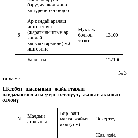
баруучу жол жана
көпүрөлөрүн оӊдоо
Ар кандай аралаш
иштер үчүн
Муктаж
(жаратылыштын ар
6
болгон
13100
кандай
убакта
кырсыктарынан) ж.б.
иштерине
Бардыгы:
152100
№ 3
тиркеме
1.Кербен шаарынын жайыттарын
пайдалангандыгы үчүн төлөнүүчү жайыт акынын
өлчөмү
Бир баш
Малдын
№
малга жайыт
Эскертүү
аталышы
акы (сом)
Жаз, жай,