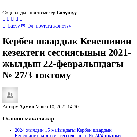
Социальдык шилтемелер
Бөлүшүү






Басуу
✉
Эл. почтага жөнөтүү
Кербен шаардык Кенешинин
кезектеги сессиясынын 2021-
жылдын 22-февралындагы
№ 27/3 токтому
Автору
Админ
March 10, 2021 14:50
Окшош макалалар
2024-жылдын 15-майындагы Кербен шаардык
Кенешинин кезексиз сессиясынын № 24/4 токтому