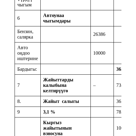
чыгым
Автоунаа
6
чыгымдары
Бензин,
26386
салярка
Авто
оӊдоо
10000
иштерине
Бардыгы:
36386
Жайыттарды
7
калыбына
–
73856
келтирүүгө
8.
Жайыт салыгы
36244
9
3,1 %
78244
Кыргыз
жайытынын
1000
взносуна