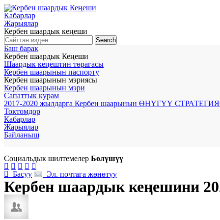
Кабарлар
Жарыялар
Кербен шаардык кеңеши
Баш барак
Кербен шаардык Кеңеши
Шаардык кеңештин төрагасы
Кербен шаарынын паспорту
Кербен шаарынын мэриясы
Кербен шаарынын мэри
Сапаттык курам
2017-2020 жылдарга Кербен шаарынын ӨНҮГҮҮ СТРАТЕГИ
Токтомдор
Кабарлар
Жарыялар
Байланыш
Социальдык шилтемелер
Бөлүшүү






Басуу
Эл. почтага жөнөтүү
Кербен шаардык кеңешини 20