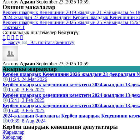
Автору
Админ
September 23, 2025 10:59
Окшош макалалар
Кербен шаардык Кенешинин 2019-жылдын 21-майындагы № 18
2024-жылдын 27-февралындагы Кербен шаардык Кенешинин ке
Кербен шаардык Кеңешинин 2026-жылдын 25-майындагы 15/6 
Токтом7-1
Социальдык шилтемелер
Бөлүшүү






Басуу
Эл. почтага жөнөтүү
Автору
Админ
September 23, 2025 10:59
Акыркы жарыялар
Кербен шаардык Кеңешинин 2026-жылдын 23-февралдын № 
11:24, 24.Mar 2026
Кербен шаардык кеңешинин кезектеги 2024-жылдын 13-дек
15:50, 3.Feb 2025
Кербен шаардык кеңешинин кезектеги 2024-жылдын 13-де
15:41, 3.Feb 2025
Кербен шаардык кеңешинин кезектеги 2024-жылдын 13-де
15:40, 3.Feb 2025
2024-жылдын 8-июлдагы Кербен шаардык Кеңешинин кезек
09:39, 8.Aug 2024
Кербен шаардык кенешинин депутаттары
Жарыялар
Кабарлар