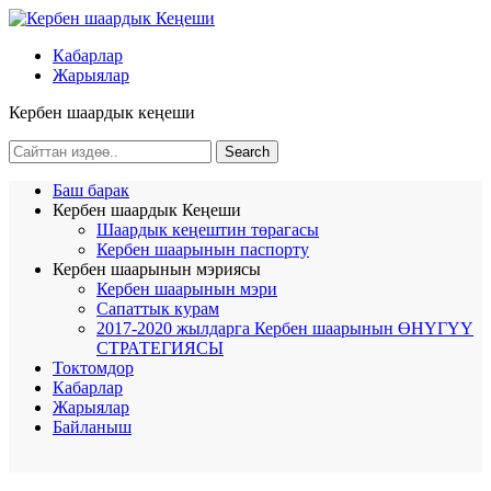
Кабарлар
Жарыялар
Кербен шаардык кеңеши
Баш барак
Кербен шаардык Кеңеши
Шаардык кеңештин төрагасы
Кербен шаарынын паспорту
Кербен шаарынын мэриясы
Кербен шаарынын мэри
Сапаттык курам
2017-2020 жылдарга Кербен шаарынын ӨНҮГҮҮ
СТРАТЕГИЯСЫ
Токтомдор
Кабарлар
Жарыялар
Байланыш