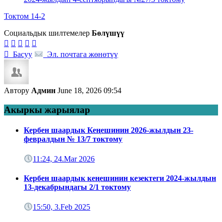
Токтом 14-2
Социальдык шилтемелер
Бөлүшүү






Басуу
Эл. почтага жөнөтүү
Автору
Админ
June 18, 2026 09:54
Акыркы жарыялар
Кербен шаардык Кеңешинин 2026-жылдын 23-
февралдын № 13/7 токтому
11:24, 24.Mar 2026
Кербен шаардык кеңешинин кезектеги 2024-жылдын
13-декабрындагы 2/1 токтому
15:50, 3.Feb 2025