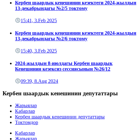
Кербен шаардык кеңешинин кезектеги 2024-жылдын
13-декабрындагы №2/5 токтому
15:41, 3.Feb 2025
Кербен шаардык кеңешинин кезектеги 2024-жылдын
13-декабрындагы №2/6 токтому
15:40, 3.Feb 2025
2024-жылдын 8-июлдагы Кербен шаардык
Кеңешинин кезексиз сессиясынын №26/12
09:39, 8.Aug 2024
Кербен шаардык кенешинин депутаттары
Жарыялар
Кабарлар
Кербен шаардык кенешинин депутаттары
Токтомдор
Кабарлар
Жарыялар