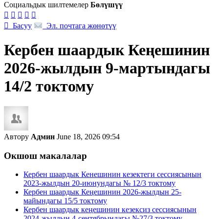
Социальдык шилтемелер
Бөлүшүү






Басуу
Эл. почтага жөнөтүү
Кербен шаардык Кеңешинин
2026-жылдын 9-мартындагы
14/2 токтому
Автору
Админ
June 18, 2026 09:54
Окшош макалалар
Кербен шаардык Кенешинин кезектеги сессиясынын
2023-жылдын 20-июнундагы № 12/3 токтому
Кербен шаардык Кеңешинин 2026-жылдын 25-
майындагы 15/5 токтому
Кербен шаардык кеңешинин кезексиз сессиясынын
2024-жылдын 4-сентябрындагы №27/3 токтому