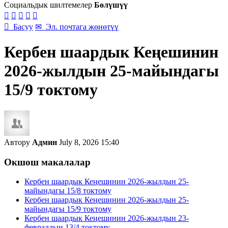
Социальдык шилтемелер
Бөлүшүү






Басуу
✉
Эл. почтага жөнөтүү
Кербен шаардык Кеңешинин
2026-жылдын 25-майындагы
15/9 токтому
Автору
Админ
July 8, 2026 15:40
Окшош макалалар
Кербен шаардык Кеңешинин 2026-жылдын 25-
майындагы 15/8 токтому
Кербен шаардык Кеңешинин 2026-жылдын 25-
майындагы 15/9 токтому
Кербен шаардык Кеңешинин 2026-жылдын 23-
февралдын 13/4 токтому