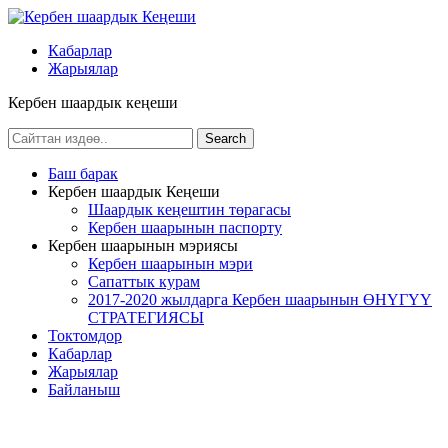
Кабарлар
Жарыялар
Кербен шаардык кеңеши
Баш барак
Кербен шаардык Кеңеши
Шаардык кеңештин төрагасы
Кербен шаарынын паспорту
Кербен шаарынын мэриясы
Кербен шаарынын мэри
Сапаттык курам
2017-2020 жылдарга Кербен шаарынын ӨНҮГҮҮ
СТРАТЕГИЯСЫ
Токтомдор
Кабарлар
Жарыялар
Байланыш