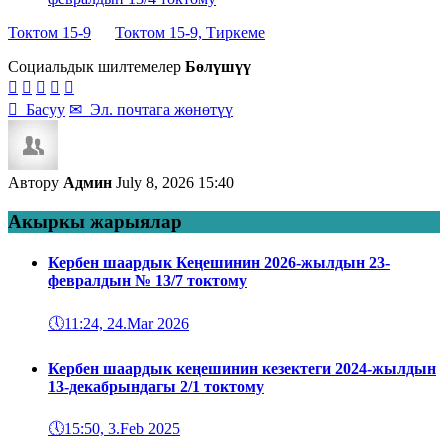
Токтом 15-9
Токтом 15-9, Тиркеме
Социальдык шилтемелер
Бөлүшүү






Басуу
✉
Эл. почтага жөнөтүү
Автору
Админ
July 8, 2026 15:40
Акыркы жарыялар
Кербен шаардык Кеңешинин 2026-жылдын 23-
февралдын № 13/7 токтому
🕔
11:24, 24.Mar 2026
Кербен шаардык кеңешинин кезектеги 2024-жылдын
13-декабрындагы 2/1 токтому
🕔
15:50, 3.Feb 2025