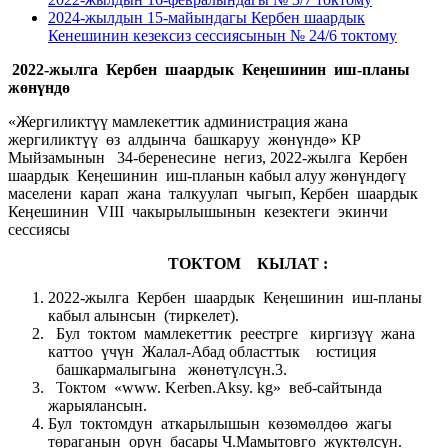
2024-жылдын 15-майындагы Кербен шаардык
Кенешинин кезексиз сессиясынын № 24/6 токтому
2022-жылга Кербен шаардык Кеӊешинин
иш-планы
жөнүндө
«Жергиликтүү мамлекеттик администрация жана
жергиликтүү өз алдынча башкаруу жөнүндө» КР
Мыйзамынын 34-беренесине негиз, 2022-жылга Кербен
шаардык Кеӊешинин иш-планын кабыл алуу жөнүндөгү
маселени карап жана талкуулап чыгып, Кербен шаардык
Кеӊешинин VIII чакырылышынын кезектеги экинчи
сессиясы
ТОКТОМ КЫЛАТ :
2022-жылга Кербен шаардык Кеӊешинин иш-планы
кабыл алынсын (тиркелет).
Бул токтом мамлекеттик реестрге киргизүү жана
каттоо үчүн Жалал-Абад областтык юстиция
башкармалыгына жөнөтүлсүн.3.
Токтом «www. Kerben.Aksy. kg» веб-сайтында
жарыялансын.
Бул токтомдун аткарылышын көзөмөлдөө жагы
төраганын орун басары Ч.Мамытовго жүктөлсүн.