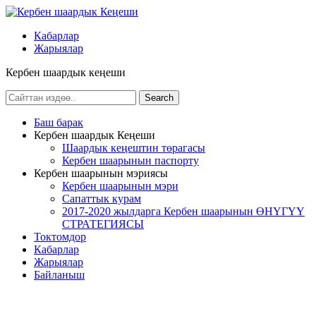
Кабарлар
Жарыялар
Кербен шаардык кеңеши
Баш барак
Кербен шаардык Кеңеши
Шаардык кеңештин төрагасы
Кербен шаарынын паспорту
Кербен шаарынын мэриясы
Кербен шаарынын мэри
Сапаттык курам
2017-2020 жылдарга Кербен шаарынын ӨНҮГҮҮ
СТРАТЕГИЯСЫ
Токтомдор
Кабарлар
Жарыялар
Байланыш