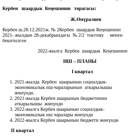
Кербен шаардык
Кеӊешинин төрагасы:
Ж.Өмүралиев
Кербен ш.28.12.2021ж. № 2Кербен шаардык Кеӊешинин
2021- жылдын 28-декабрындагы № 2/2 токтому менен
бекитилген
2022-жылга Кербен шаардык Кеңешинин
ИШ – ПЛАНЫ
I квартал
2021-жылда Кербен шаарынын социалдык-
экономикалык иш-чараларынын аткарылышы
жөнүндө.
2021-жылда Кербен шаарынын бюджетинин
аткарылышы жөнүндө
2022-жылга Кербен шаарынын социалдык-
экономикалык иш чаралары жөнүндө
2022-жылга Кербен шаарынын бюджети жөнүндө
II квартал