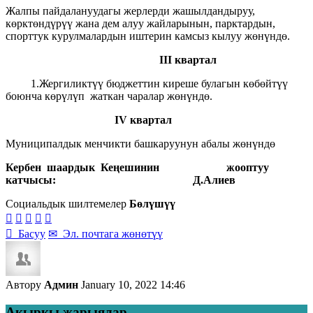
Жалпы пайдалануудагы жерлерди жашылдандыруу,
көрктөндүрүү жана дем алуу жайларынын, парктардын,
спорттук курулмалардын иштерин камсыз кылуу жөнүндө.
III квартал
1.Жергиликтүү бюджеттин киреше булагын көбөйтүү
боюнча көрүлүп жаткан чаралар жөнүндө.
IV квартал
Муниципалдык менчикти башкаруунун абалы жөнүндө
Кербен шаардык Кеңешинин жооптуу
катчысы: Д.Алиев
Социальдык шилтемелер
Бөлүшүү






Басуу
✉
Эл. почтага жөнөтүү
Автору
Админ
January 10, 2022 14:46
Акыркы жарыялар