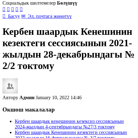
Социальдык шилтемелер
Бөлүшүү






Басуу
✉
Эл. почтага жөнөтүү
Кербен шаардык Кенешинин
кезектеги сессиясынын 2021-
жылдын 28-декабрындагы №
2/2 токтому
Автору
Админ
January 10, 2022 14:46
Окшош макалалар
Кербен шаардык кеңешинин кезексиз сессиясынын
2024-жылдын 4-сентябрындагы №27/3 токтому
Кербен шаардык Кенешинин кезектеги сессиясынын
2022-жылдын 16-февралындагы № 3/7 токтому