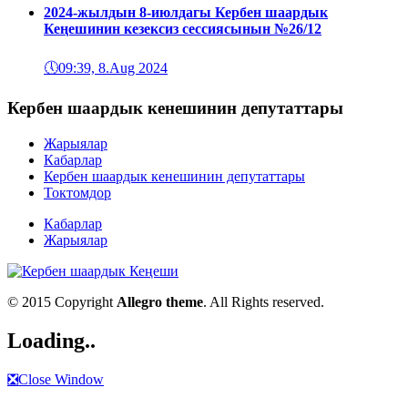
2024-жылдын 8-июлдагы Кербен шаардык
Кеңешинин кезексиз сессиясынын №26/12
🕔
09:39, 8.Aug 2024
Кербен шаардык кенешинин депутаттары
Жарыялар
Кабарлар
Кербен шаардык кенешинин депутаттары
Токтомдор
Кабарлар
Жарыялар
© 2015 Copyright
Allegro theme
. All Rights reserved.
Loading..
❎
Close Window