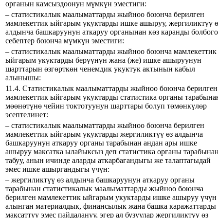
органын камсыздоонун мүмкүн эместиги:
– статистикалык маалыматтарды жыйноо боюнча берилген
мамлекеттик ыйгарым укуктарды ишке ашыруу, жергиликтүү ө
алдынча башкаруунун аткаруу органынан көз каранды болбог
себептер боюнча мүмкүн эместиги:
– статистикалык маалыматтарды жыйноо боюнча мамлекеттик
ыйгарым укуктарды берүүнүн жана (же) ишке ашыруунун
шарттарын өзгөрткөн ченемдик укуктук актынын кабыл
алынышы:
11.4. Статистикалык маалыматтарды жыйноо боюнча берилген
мамлекеттик ыйгарым укуктарды статистика органы тарабына
мөөнөтүнө чейин токтотуунун шарттары болуп төмөнкүлөр
эсептелинет:
– статистикалык маалыматтарды жыйноо боюнча берилген
мамлекеттик ыйгарым укуктарды жергиликтүү өз алдынча
башкаруунун аткаруу органы тарабынан андан ары ишке
ашыруу максатка ылайыксыз деп статистика органы тарабына
табуу, анын ичинде аларды аткарбагандыгы же талаптагыдай
эмес ишке ашыргандыгы үчүн:
– жергиликтүү өз алдынча башкаруунун аткаруу органы
тарабынан статистикалык маалыматтарды жыйноо боюнча
берилген мамлекеттик ыйгарым укуктарды ишке ашыруу үчүн
алынган материалдык, финансылык жана башка каражаттарды
максаттуу эмес пайдалануу, эгер ал бузуулар жергиликтүү өз