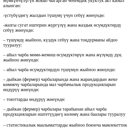
мүмкүнчүлүгүн жокко чыгарган ченемдик укуктук акт кабыл
алынган:
-үстүбүздөгү жылдын түшүмү үчүн себүү жөнүндө:
-жазгы сугат иштерин жүргүзүү жана жаздык өсүмдүктөрдү
себүү жөнүндө:
– түшүмдү жыйноо, күздүк себүү жана тоңдурманы айдоо
тууралуу:
– айыл чарба мөмө-жемиш өсүмдүктөрүн жана жүзүмдү дүң
жыйноо жөнүндө:
– айыл чарба өсүмдүктөрдүн түшүмүн жыйноо жөнүндө:
– дыйкан (фермер) чарбаларында жана жарандардын жеке
көмөкчү чарбаларында мал чарбачылык продукцияларын
өндүрүү жөнүндө:
– тоюттарды өндүрүү жөнүндө:
– дыйкан (фермер) чарбалары тарабынан айыл чарба
продукцияларын иштетүүдөгү көлөмү жана баалары тууралуу
– статистикалык маалыматтарды жыйноо боюнча мамлекеттик