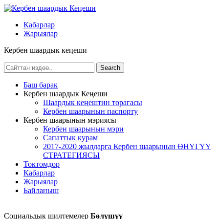
Кабарлар
Жарыялар
Кербен шаардык кеңеши
Баш барак
Кербен шаардык Кеңеши
Шаардык кеңештин төрагасы
Кербен шаарынын паспорту
Кербен шаарынын мэриясы
Кербен шаарынын мэри
Сапаттык курам
2017-2020 жылдарга Кербен шаарынын ӨНҮГҮҮ
СТРАТЕГИЯСЫ
Токтомдор
Кабарлар
Жарыялар
Байланыш
Социальдык шилтемелер
Бөлүшүү