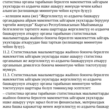
статистика органы тарабынан берилген мамлекеттик ыйгарым
укуктарды өз алдынча ишке ашыруу жөнүндө чечим кабыл
алынган (келишимди мөөнөтүнө чейин күчүн бузуу):
– келишим жана (же) “Жергиликтүү өз алдынча башкаруу
органдарына айрым мамлекеттик ыйгарым укуктарды берүүнү
тартиби жөнүндө” Кыргыз Республикасынын Мыйзамында
белгиленген тартипте жана шарттарда жергиликтүү өз алдынч
башкаруунун аткаруу органы тарабынан статистикалык
маалыматтарды жыйноо боюнча берилген мамлекеттик ыйгар
укуктарды аткаруудан баш тарткан (келишимди мөөнөтүнө
чейин бузуу).
11.2. Статистикалык маалыматтарды жыйноо боюнча берилген
мамлекеттик ыйгарым укуктарды ишке ашыруу статистика
органынын же жергиликтүү өз алдынча башкаруунун аткаруу
органынын демилгеси боюнча мөөнөтүнө чейин токтотулушу
мүмкүн.
11.3. Статистикалык маалыматтарды жыйноо боюнча берилген
мамлекеттик ыйгарым укуктарды жергиликтүү өз алдынча
башкаруунун аткаруу органы тарабынан мөөнөтүнө чейин
токтотуунун шарттары болуп төмөнкүлөр эсептелет:
– статистика органы тарабынан статистикалык маалыматтарды
жыйноо боюнча берилген мамлекеттик ыйгарым укуктарды
ишке ашыруу үчүн зарыл болгон финансылык, материалдык
жана башка каражаттар менен жергиликтүү өз алдынча башкар