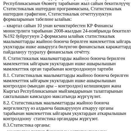
Республикасынын Өкмөтү тарабынан жыл сайын бекитилүүчү
Статистикалык иштердин программасына, Статистикалык
иштердин графигине, Статистикалык отчеттуулуктун
формаларынын табелине ылайык:
– квартал сайын 10 унан кечиктирбестен КР Финансы
министрлиги тарабынан 2008-жылдын 24-ноябрында бекитилг
№192 буйругунун 2-формасына ылайык статистикалык
маалыматтарды жыйноо боюнча берилген мамлекеттик ыйгар
укуктарды ишке ашырууга бөлүнгөн финансылык каражаттар
пайдалануу тууралуу финансылык отчётту.
8. Статистикалык маалыматтарды жыйноо боюнча берилген
мамлекеттик ыйгарым укуктардын ишке ашырылышын
мамлекеттик орган тарабынан контролдоонун тартиби
8.1. Статистикалык маалыматтарды жыйноо боюнча берилген
мамлекеттик ыйгарым укуктардын ишке ашырылышын
контролдоо (мындан ары – контролдоо) келишимдин жана
Кыргыз Республикасынын мыйзамдарынын талаптарынын
сакталышын камсыздоо максатында жүргүзүлөт.
8.2. Статистикалык маалыматтарды жыйноо боюнча
жергиликтүү өз алдынча башкаруунун аткаруу органы
тарабынан мамлекеттик ыйгарым укуктардын аткарылышын
контролдоону статистика органдары жүргүзөт.
8.3.Статистика органы: