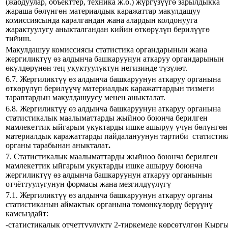
(жабдуулар, объекттер, техника ж.б.) жүргүзүүгө зарылдыкка
жараша бөлүнгөн материалдык каражаттар макулдашуу
комиссиясында каралгандан жана алардын колдонууга
жарактуулугу аныкталгандан кийин өткөрүлүп берилүүгө
тийиш.
Макулдашуу комиссиясы статистика органдарынын жана
жергиликтүү өз алдынча башкаруунун аткаруу органдарынын
өкүлдөрүнөн тең укуктуулуктун негизинде түзүлөт.
6.7. Жергиликтүү өз алдынча башкаруунун аткаруу органына
өткөрүлүп берилүүчү материалдык каражаттардын тизмеги
тараптардын макулдашуусу менен аныкталат.
6.8. Жергиликтүү өз алдынча башкаруунун аткаруу органына
статистикалык маалыматтарды жыйноо боюнча берилген
мамлекеттик ыйгарым укуктарды ишке ашыруу үчүн бөлүнгөн
материалдык каражаттарды пайдалануунун тартиби статистик
органы тарабынан аныкталат
.
7. Статистикалык маалыматтарды жыйноо боюнча берилген
мамлекеттик ыйгарым укуктарды ишке ашыруу боюнча
жергиликтүү өз алдынча башкаруунун аткаруу органынын
отчёттуулугунун формасы жана мезгилдүүлүгү
7.1. Жергиликтүү өз алдынча башкаруунун аткаруу органы
статистиканын аймактык органына төмөнкүлөрдү берүүнү
камсыздайт:
-статистикалык отчеттуулукту 2-тиркемеде көрсөтүлгөн Кырг