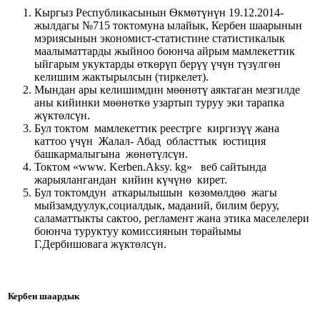
Кыргыз Республикасынын Ѳкмѳтүнүн 19.12.2014-
жылдагы №715 токтомуна ылайык, Кербен шаарынын
мэриясынын экономист-статистине статистикалык
маалыматтарды жыйноо боюнча айрым мамлекеттик
ыйгарым укуктарды өткөрүп берүү үчүн түзүлгѳн
келишим жактырылсын (тиркелет).
Мындан ары келишимдин мөөнөтү аяктаган мезгилде
аны кийинки мөөнөткө узартып туруу эки тарапка
жүктөлсүн.
Бул токтом мамлекеттик реестрге киргизүү жана
каттоо үчүн Жалал- Абад областтык юстиция
башкармалыгына жөнөтүлсүн.
Токтом «www. Kerben.Aksy. kg» веб сайтында
жарыялангандан кийин күчүнө кирет.
Бул токтомдун аткарылышын көзөмөлдөө жагы
мыйзамдуулук,социалдык, маданий, билим беруу,
саламаттыкты сактоо, регламент жана этика маселелери
боюнча туруктуу комиссиянын төрайымы
Г.Дербишовага жүктөлсүн.
Кербен шаардык