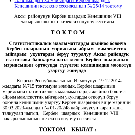
2024-жылдын 30-майындагы Кербен шаардык
Кенешинин кезексиз сессиясынын № 25/14 токтому
Аксы районунун Кербен шаардык Кенешинин VIII
чакырылышынын кезексиз онунчу сессиясы
Т О К Т О М
Статистистикалык маалыматтарды жыйноо боюнча
Кербен шаарынын мэриясына айрым мамлекеттик
ыйгарым укуктарды берүү тууралуу Аксы райондук
статистика башкармалыгы менен Кербен шаарынын
мэриясынын ортосунда түзүлгөн келишимдин мөөнөтүн
узартуу жөнүндө
Кыргыз Республикасынын Ѳкмѳтүнүн 19.12.2014-
жылдагы №715 токтомуна ылайык, Кербен шаарынын
мэриясына статистикалык маалыматтарды жыйноо боюнча
айрым мамлекеттик ыйгарым укуктарды өткөрүп берүү
боюнча келишимин узартуу Кербен шаарынын вице мэринин
30.03.2023-жылдын № 01-20/248 кайрылуусун карап жана
талкуулап чыгып, Кербен шаардык Кенешинин VIII
чакырылышынын кезексиз онунчу сессиясы
ТОКТОМ КЫЛАТ :