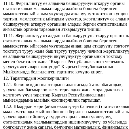
11.10. Жергиликтүү өз алдынча башкаруунун аткаруу органы
статистикалык маалыматтарды жыйноо боюнча берилген
мамлекеттик ыйгарым укуктарды аткарууну токтоткон күндөн
тартып, мамлекеттик ыйгарым укуктар, жергиликтүү өз алдын
башкаруунун аткаруу органына аларды берген статистиканын
аймактык органы тарабынан аткарылууга тийиш.
11.11. Жергиликтүү өз алдынча башкаруунун аткаруу органын
статистикалык маалыматтарды жыйноо боюнча берилген
мамлекеттик ыйгарым укуктарды андан ары аткарууну токтоту
токтотуп туруу жана баш тартуу тууралуу чечими жергиликтү
өз алдынча башкаруунун өкүлчүлүктүү органынын токтому
менен бекитилет жана “Кыргыз Республикасынын ченемдик
укуктук актылары жөнүндө” Кыргыз Республикасынын
Мыйзамында белгиленген тартипте күчүнө кирет.
12. Тараптардын жоопкерчилиги
12.1. Келишимдин шарттарын талаптагыдай аткарбагандык,
укуктарын басмырлоо же материалдык жана моралдык зыян
келтирүү үчүн тараптар Кыргыз Республикасынын
мыйзамдарына ылайык жоопкерчилик тартышат.
12.2. Шаардын мэри (айыл өкмөтүнүн башчысы) статистикалы
маалыматтарды жыйноо боюнча берилген мамлекеттик ыйгар
укуктардын тийиштүү түрдө аткарылышын уюштуруу,
статистикалык маалыматтардын ишенимдүүлүгү, өз убагында
болгондугу жана сапаты, бөлүнгөн материалдык, финансылык