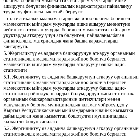
боюнча берилген мамлекеттик ыйгарым укуктарды ишке
ашырууга бөлүнгөн финансылык каражаттарды пайдалануу
тууралуу финансылык отчёт берүүгө:
– статистикалык маалыматтарды жыйноо боюнча берилген
мамлекеттик ыйгарым укуктарды ишке ашыруу мөөнөтүнө
чейин токтотулган учурда, берилген мамлекеттик ыйгарым
укуктарды аткаруу үчүн ага бөлүнгөн, пайдаланылбаган
финансылык, материалдык жана башка каражаттарды
кайтарууга.
5. Жергиликтүү өз алдынча башкаруунун аткаруу органынын
статистикалык маалыматтарды жыйноо боюнча берилген
мамлекеттик ыйгарым укуктарды аткаруучу башкы адис-
статистиги
5.1. Жергиликтүү өз алдынча башкаруунун аткаруу органынын
статистикалык маалыматтарды жыйноо боюнча берилген
мамлекеттик ыйгарым укуктарды аткаруучу башкы адис-
статистиги райондук, шаардык бөлүмдөрдүн жана статистика
органынын башкармалыктарынын жетекчилери менен
макулдашуу боюнча муниципалдык кызмат чөйрөсүндөгү
Кыргыз Республикасынын мыйзамдарына ылайык кызматка
дайындалган жана кызматтан бошотулган муниципалдык
кызматчы болуп саналат
:
5.2. Жергиликтүү өз алдынча башкаруунун аткаруу органынын
статистикалык маалыматтарды жыйноо боюнча берилген