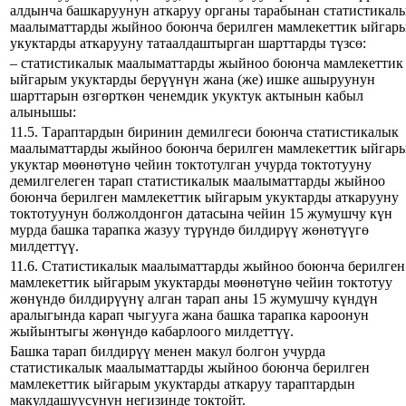
алдынча башкаруунун аткаруу органы тарабынан статистикал
маалыматтарды жыйноо боюнча берилген мамлекеттик ыйгар
укуктарды аткарууну татаалдаштырган шарттарды түзсө:
– статистикалык маалыматтарды жыйноо боюнча мамлекеттик
ыйгарым укуктарды берүүнүн жана (же) ишке ашыруунун
шарттарын өзгөрткөн ченемдик укуктук актынын кабыл
алынышы:
11.5. Тараптардын биринин демилгеси боюнча статистикалык
маалыматтарды жыйноо боюнча берилген мамлекеттик ыйгар
укуктар мөөнөтүнө чейин токтотулган учурда токтотууну
демилгелеген тарап статистикалык маалыматтарды жыйноо
боюнча берилген мамлекеттик ыйгарым укуктарды аткарууну
токтотуунун болжолдонгон датасына чейин 15 жумушчу күн
мурда башка тарапка жазуу түрүндө билдирүү жөнөтүүгө
милдеттүү.
11.6. Статистикалык маалыматтарды жыйноо боюнча берилген
мамлекеттик ыйгарым укуктарды мөөнөтүнө чейин токтотуу
жөнүндө билдирүүнү алган тарап аны 15 жумушчу күндүн
аралыгында карап чыгууга жана башка тарапка кароонун
жыйынтыгы жөнүндө кабарлоого милдеттүү.
Башка тарап билдирүү менен макул болгон учурда
статистикалык маалыматтарды жыйноо боюнча берилген
мамлекеттик ыйгарым укуктарды аткаруу тараптардын
макулдашуусунун негизинде токтойт.