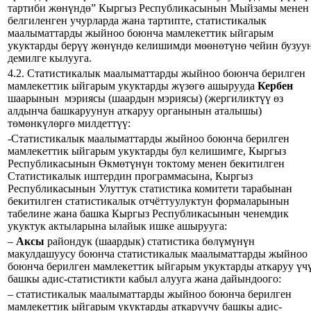
тартиби жөнүндө” Кыргыз Республикасынын Мыйзамы менен
белгиленген учурларда жана тартипте, статистикалык
маалыматтарды жыйноо боюнча мамлекеттик ыйгарым
укуктарды берүү жөнүндө келишимди мөөнөтүнө чейин бузуу
демилге кылууга.
4.2. Статистикалык маалыматтарды жыйноо боюнча берилген
мамлекеттик ыйгарым укуктарды жүзөгө ашырууда
Кербен
шаарынын мэриясы (шаардын мэриясы) (жергиликтүү өз
алдынча башкаруунун аткаруу органынын аталышы)
төмөнкүлөргө милдеттүү:
-Статистикалык маалыматтарды жыйноо боюнча берилген
мамлекеттик ыйгарым укуктарды бул келишимге, Кыргыз
Республикасынын Өкмөтүнүн токтому менен бекитилген
Статистикалык иштердин программасына, Кыргыз
Республикасынын Улуттук статистика комитети тарабынан
бекитилген статистикалык отчёттуулуктун формаларынын
табелине жана башка Кыргыз Республикасынын ченемдик
укуктук актыларына ылайык ишке ашырууга:
–
Аксы
райондук (шаардык) статистика бөлүмүнүн
макулдашуусу боюнча статистикалык маалыматтарды жыйноо
боюнча берилген мамлекеттик ыйгарым укуктарды аткаруу үч
башкы адис-статистикти кабыл алууга жана дайындоого:
– статистикалык маалыматтарды жыйноо боюнча берилген
мамлекеттик ыйгарым укуктарды аткаруучу башкы адис-