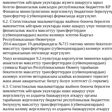
мамлекеттик ыйгарым укуктарды жүзөгө ашырууга зарыл
болгон финансылык камсыздоо республикалык бюджеттен КР
Финансы министрлигинин жергиликтүү бюджетине берилүүч
трансферттер (субвенциялар) формасында жүргүзүлөт.
6.2. Статистикалык маалыматтарды жыйноо боюнча берилген
мамлекеттик ыйгарым укуктарды ишке ашыруу үчүн тиешелүү
финансылык жылга максаттуу трансферттердин
(субвенциялардын) жалпы көлөмүн эсептөө Кыргыз
Республикасынын Өкмөтүнүн
2014-жылдын 19-декабрындагы №715 токтому менен бекитилг
максаттуу трансферттердин (субвенциялардын) көлөмүн эсепт
методикасынын негизинде жүргүзүлөт.
Ушул келишимдин 9.2-пунктунда көрсөтүлгөн мөөнөткө карат
аныкталган максаттуу трансферттердин (субвенциялардын)
суммасы Кыргыз Республикасынын Өкмөтү тарабынан
бекитилген максаттуу трансферттердин (субвенциялардын)
көлөмүн эсептөө методикасына ылайык келишимге тиркелет
жана анын ажыратылгыс бөлүгү болуп эсептелет (1-тиркеме).
6.3. Статистикалык маалыматтарды жыйноо боюнча берилген
мамлекеттик ыйгарым укуктарды ишке ашыруу үчүн
жергиликтүү өз алдынча башкаруунун аткаруу органы
тарабынан жергиликтүү бюджетке республикалык бюджеттен
бөлүнүүчү максаттуу трансферттердин (субвенциялардын)
жалпы көлөмү жергиликтүү өз алдынча башкаруунун аткаруу