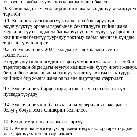
максатка ылайыктуулук көз карашы менен баалоо.
9. Келишимдин күчүнө киришинин жана колдонуу мөөнөтүнү
тартиби
9.1. Келишим жергиликтүү өз алдынча башкаруунун
өкүлчүлүктүү органы тарабынан бекитилүүгө тийиш жана
жергиликтүү өз алдынча башкаруунун өкүлчүлүктүү органын
келишимди бекитүү тууралуу токтому кабыл алынган күндөн
тартып күчүнө кирет.
9.2. Ушул келишим 2024-жылдын 31-декабрына чейин
колдонулат.
Эгерде ушул келишимдин колдонуу мөөнөтү аяктаганга чейин
тараптардын бири дагы өзүнүн келишимди бузуу ниети жөнүн
билдирбесе, анда анын колдонуу мөөнөтү автоматтык түрдө
кийинки бир жылга жана ошол эле шарттарда узартылат.
9.3. Бул келишим бирдей юридикалык күчкө ээ болгон үч
нускада түзүлдү.
9.4. Бул келишимдин бардык Тиркемелери анын ажырагыс
бөлүгү болуп эсептелишерин белгилөө.
10. Келишимдин шарттарын өзгөртүү
10.1. Келишимге өзгөртүүлөр жана толуктоолор тараптардын
макулдашуусу менен киргизилет.