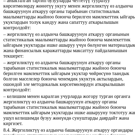
– аныкталган тартип бузууларды четтетүү тууралуу
көрсөтмөлөрдү жөнөтүү укугу менен жергиликтүү өз алдынча
башкаруунун аткаруу органы тарабынан статистикалык
маалыматтарды жыйноо боюнча берилген мамлекеттик ыйгар
укуктардын толук кандуу жана сапаттуу аткарылышын
контролдойт:
– жергиликтүү өз алдынча башкаруунун аткаруу органынын
статистикалык маалыматтарды жыйноо боюнча мамлекеттик
ыйгарым укуктарды ишке ашыруу үчүн бөлүнгөн материалды
жана финансылык каражаттарды максаттуу пайдаланышын
текшерет:
– жергиликтүү өз алдынча башкаруунун аткаруу органы
тарабынан статистикалык маалыматтарды жыйноо боюнча
берилген мамлекеттик ыйгарым укуктар чөйрөсүнө таандык
болгон маселелер боюнча ченемдик укуктук актылардын,
ошондой эле методикалык көрсөтмөлөрдүн аткарылышын
контролдойт:
– келишим менен каралган учурларда жогору турган органга
жергиликтүү өз алдынча башкаруунун аткаруу органы
тарабынан статистикалык маалыматтарды жыйноо боюнча
мамлекеттик ыйгарым укуктарды ишке ашырууну токтотуу жа
ушул келишимди бузуу жөнүндө сунуштарды даярдайт жана
киргизет.
8.4. Жергиликтүү өз алдынча башкаруунун аткаруу органдары