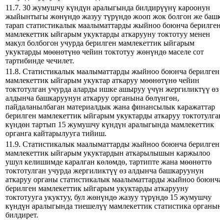
11.7. 30 жумушчу күндүн аралыгында билдирүүнү кароонун
жыйынтыгы жөнүндө жазуу түрүндө жооп жок болгон же баш
тарап статистикалык маалыматтарды жыйноо боюнча берилге
мамлекеттик ыйгарым укуктарды аткарууну токтотуу менен
макул болбогон учурда берилген мамлекеттик ыйгарым
укуктарды мөөнөтүнө чейин токтотуу жөнүндө маселе сот
тартибинде чечилет.
11.8. Статистикалык маалыматтарды жыйноо боюнча берилген
мамлекеттик ыйгарым укуктар аткаруу мөөнөтүнө чейин
токтотулган учурда аларды ишке ашыруу үчүн жергиликтүү өз
алдынча башкаруунун аткаруу органына бөлүнгөн,
пайдаланылбаган материалдык жана финансылык каражаттар
берилген мамлекеттик ыйгарым укуктарды аткаруу токтотулга
күндөн тартып 15 жумушчу күндүн аралыгында мамлекеттик
органга кайтарылууга тийиш.
11.9. Статистикалык маалыматтарды жыйноо боюнча берилген
мамлекеттик ыйгарым укуктардын аткарылышын каржылоо
ушул келишимде каралган көлөмдө, тартипте жана мөөнөттө
токтотулган учурда жергиликтүү өз алдынча башкаруунун
аткаруу органы статистикалык маалыматтарды жыйноо боюнч
берилген мамлекеттик ыйгарым укуктарды аткарууну
токтотууга укуктуу, бул жөнүндө жазуу түрүндө 15 жумушчу
күндүн аралыгында тиешелүү мамлекеттик статистика органы
билдирет.