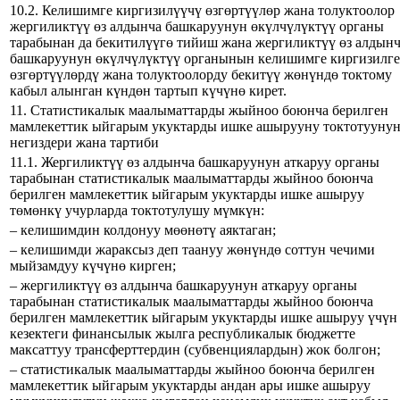
10.2. Келишимге киргизилүүчү өзгөртүүлөр жана толуктоолор
жергиликтүү өз алдынча башкаруунун өкүлчүлүктүү органы
тарабынан да бекитилүүгө тийиш жана жергиликтүү өз алдын
башкаруунун өкүлчүлүктүү органынын келишимге киргизилг
өзгөртүүлөрдү жана толуктоолорду бекитүү жөнүндө токтому
кабыл алынган күндөн тартып күчүнө кирет.
11. Статистикалык маалыматтарды жыйноо боюнча берилген
мамлекеттик ыйгарым укуктарды ишке ашырууну токтотууну
негиздери жана тартиби
11.1. Жергиликтүү өз алдынча башкаруунун аткаруу органы
тарабынан статистикалык маалыматтарды жыйноо боюнча
берилген мамлекеттик ыйгарым укуктарды ишке ашыруу
төмөнкү учурларда токтотулушу мүмкүн:
– келишимдин колдонуу мөөнөтү аяктаган;
– келишимди жараксыз деп таануу жөнүндө соттун чечими
мыйзамдуу күчүнө кирген;
– жергиликтүү өз алдынча башкаруунун аткаруу органы
тарабынан статистикалык маалыматтарды жыйноо боюнча
берилген мамлекеттик ыйгарым укуктарды ишке ашыруу үчүн
кезектеги финансылык жылга республикалык бюджетте
максаттуу трансферттердин (субвенциялардын) жок болгон;
– статистикалык маалыматтарды жыйноо боюнча берилген
мамлекеттик ыйгарым укуктарды андан ары ишке ашыруу