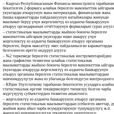
– Кыргыз Республикасынын Финансы министрлиги тарабына
бекитилген 2-формага ылайык берилген мамлекеттик ыйгарым
укуктарды аткаруунун жана материалдык, финансылык жана
башка каражаттарды пайдалануунун натыйжалары жөнүндө
маалымат берүү үчүн жергиликтүү өз алдынча башкаруунун
аткаруу органдарынын отчётторунун формаларын сурап алууга
– статистикалык маалыматтарды жыйноо боюнча берилген
мамлекеттик ыйгарым укуктарды ишке ашыруу үчүн
жергиликтүү өз алдынча башкаруунун аткаруу органына
берилген, бирок максаттуу эмес пайдаланылган каражаттарды
белгиленген иретте өндүрүп алууга:
– №2 тиркемеде берилген статистикалык инструментарийдин
жана графиктин тизмегине ылайык статистикалык
маалыматтарды жыйноо боюнча берилген мамлекеттик ыйгар
укуктарды аткарууда жергиликтүү өз алдынча башкаруунун
аткаруу органына берилген статистикалык маалыматтардын
ишенимдүүлүгүн жана өз убагында болгондугун контролдоого
– КРдин Улутстаткому тарабынан бекитилген усулдарга ылайы
статистикалык иргеме текшермелерге тиешелүү болгон чарба
жүргүзүүчү субъекттердин тизмегин аныктоого:
– жергиликтүү өз алдынча башкаруунун аткаруу органына
берилген статистикалык маалыматтардын (себилген аянттар, д
жыйым жана айыл чарба өсүмдүктөрүнүн түшүмдүүлүгү ж.б.
жөнүндө) ишенимдүүлүгүн текшерүүнү уюштурууга: