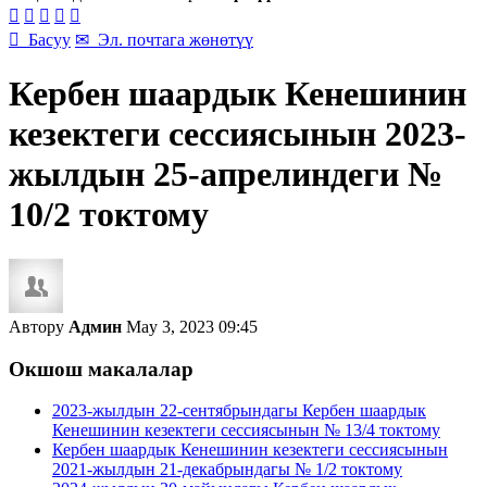






Басуу
✉
Эл. почтага жөнөтүү
Кербен шаардык Кенешинин
кезектеги сессиясынын 2023-
жылдын 25-апрелиндеги №
10/2 токтому
Автору
Админ
May 3, 2023 09:45
Окшош макалалар
2023-жылдын 22-сентябрындагы Кербен шаардык
Кенешинин кезектеги сессиясынын № 13/4 токтому
Кербен шаардык Кенешинин кезектеги сессиясынын
2021-жылдын 21-декабрындагы № 1/2 токтому