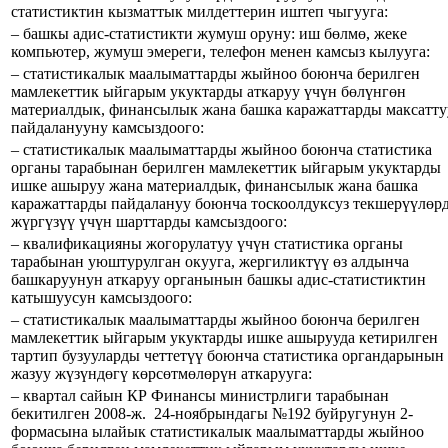
статистиктин кызматтык милдеттерин иштеп чыгууга:
– башкы адис-статистикти жумуш оруну: иш бөлмө, жеке
компьютер, жумуш эмереги, телефон менен камсыз кылууга:
– статистикалык маалыматтарды жыйноо боюнча берилген
мамлекеттик ыйгарым укуктарды аткаруу үчүн бөлүнгөн
материалдык, финансылык жана башка каражаттарды максатту
пайдаланууну камсыздоого:
– статистикалык маалыматтарды жыйноо боюнча статистика
органы тарабынан берилген мамлекеттик ыйгарым укуктарды
ишке ашыруу жана материалдык, финансылык жана башка
каражаттарды пайдалануу боюнча тоскоолдуксуз текшерүүлөр
жүргүзүү үчүн шарттарды камсыздоого:
– квалификацияны жогорулатуу үчүн статистика органы
тарабынан уюштурулган окууга, жергиликтүү өз алдынча
башкаруунун аткаруу органынын башкы адис-статистиктин
катышуусун камсыздоого:
– статистикалык маалыматтарды жыйноо боюнча берилген
мамлекеттик ыйгарым укуктарды ишке ашырууда кетирилген
тартип бузууларды четтетүү боюнча статистика органдарынын
жазуу жүзүндөгү көрсөтмөлөрүн аткарууга:
– квартал сайын КР Финансы министрлиги тарабынан
бекитилген 2008-ж. 24-ноябрындагы №192 буйругунун 2-
формасына ылайык статистикалык маалыматтарды жыйноо