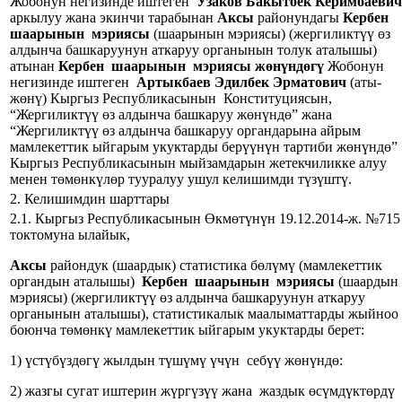
Жобонун негизинде иштеген
Узаков Бакытбек Керимбаевич
аркылуу жана экинчи тарабынан
Аксы
районундагы
Кербен
шаарынын мэриясы
(шаарынын мэриясы) (жергиликтүү өз
алдынча башкаруунун аткаруу органынын толук аталышы)
атынан
Кербен шаарынын мэриясы жөнүндөгү
Жобонун
негизинде иштеген
Артыкбаев Эдилбек Эрматович
(аты-
жөнү) Кыргыз Республикасынын Конституциясын,
“Жергиликтүү өз алдынча башкаруу жөнүндө” жана
“Жергиликтүү өз алдынча башкаруу органдарына айрым
мамлекеттик ыйгарым укуктарды берүүнүн тартиби жөнүндө”
Кыргыз Республикасынын мыйзамдарын жетекчиликке алуу
менен төмөнкүлөр тууралуу ушул келишимди түзүштү.
2. Келишимдин шарттары
2.1. Кыргыз Республикасынын Өкмөтүнүн 19.12.2014-ж. №715
токтомуна ылайык,
Аксы
райондук (шаардык) статистика бөлүмү (мамлекеттик
органдын аталышы)
Кербен шаарынын мэриясы
(шаардын
мэриясы) (жергиликтүү өз алдынча башкаруунун аткаруу
органынын аталышы), статистикалык маалыматтарды жыйноо
боюнча төмөнкү мамлекеттик ыйгарым укуктарды берет:
1) үстүбүздөгү жылдын түшүмү үчүн себүү жөнүндө:
2) жазгы сугат иштерин жүргүзүү жана жаздык өсүмдүктөрдү