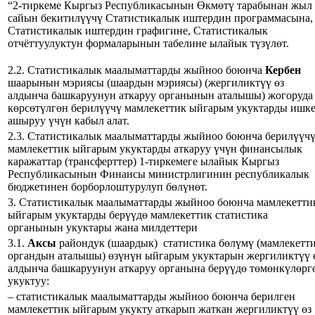
“2-тиркеме Кыргыз Республикасынын Өкмөтү тарабынан жыл
сайын бекитилүүчү Статистикалык иштердин программасына,
Статистикалык иштердин графигине, Статистикалык
отчёттуулуктун формаларынын табелине ылайык түзүлөт.
2.2. Статистикалык маалыматтарды жыйноо боюнча
Кербен
шаарынын мэриясы (шаардын мэриясы) (жергиликтүү өз
алдынча башкаруунун аткаруу органынын аталышы) жогоруда
көрсөтүлгөн берилүүчү мамлекеттик ыйгарым укуктарды ишк
ашыруу үчүн кабыл алат.
2.3. Статистикалык маалыматтарды жыйноо боюнча берилүүч
мамлекеттик ыйгарым укуктарды аткаруу үчүн финансылык
каражаттар (трансферттер) 1-тиркемеге ылайык Кыргыз
Республикасынын Финансы министрлигинин республикалык
бюджетинен борборлоштурулуп бөлүнөт.
3. Статистикалык маалыматтарды жыйноо боюнча мамлекетти
ыйгарым укуктарды берүүдө мамлекеттик статистика
органынын укуктары жана милдеттери
3.1.
Аксы
райондук (шаардык) статистика бөлүмү (мамлекетт
органдын аталышы) өзүнүн ыйгарым укуктарын жергиликтүү 
алдынча башкаруунун аткаруу органына берүүдө төмөнкүлөрг
укуктуу:
– статистикалык маалыматтарды жыйноо боюнча берилген
мамлекеттик ыйгарым укукту аткарып жаткан жергиликтүү өз