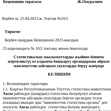
Кеӊешинин төрагасы Ж.Омуралиев
Кербен ш. 25.04.2023-ж. Токтом №10/2
Тиркеме
Кербен шаардык Кеӊешинин 2023-жылдын
25-апрелиндеги № 10/2 токтому менен бекитилди
Статистикалык маалыматтарды жыйноо боюнча
жергиликтүү өз алдынча башкаруу органдарына айрым
мамлекеттик ыйгарым укуктарды берүү жөнүндө
КЕЛИШИМ
1. Келишимдин тараптары
1.1. Кыргыз Республикасынын Улуттук статистика комитетин
Аксы
райондук (шаардык) статистика бөлүмүнүн атынан
(мамлекеттик ыйгарым укуктарды берген органдын толук
аталышы) мындан ары “мамлекеттик статистика органы” деп
аталуучу
Аксы
райондук статистика бөлүмү жөнүндөгү