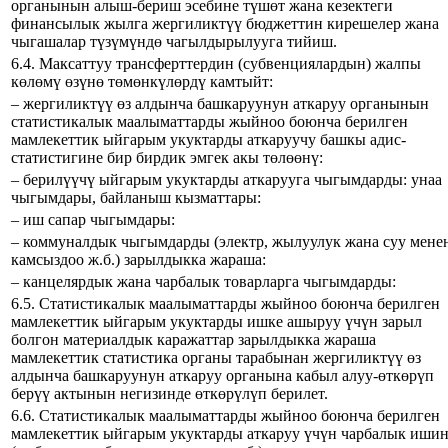
органынын алыш-бериш эсебине түшөт жана кезектеги
финансылык жылга жергиликтүү бюджеттин кирешелер жана
чыгашалар түзүмүндө чагылдырылууга тийиш.
6.4. Максаттуу трансферттердин (субвенциялардын) жалпы
көлөмү өзүнө төмөнкүлөрдү камтыйт:
– жергиликтүү өз алдынча башкаруунун аткаруу органынын
статистикалык маалыматтарды жыйноо боюнча берилген
мамлекеттик ыйгарым укуктарды аткаруучу башкы адис-
статистигине бир бирдик эмгек акы төлөөнү:
– берилүүчү ыйгарым укуктарды аткарууга чыгымдарды: унаа
чыгымдары, байланыш кызматтары:
– иш сапар чыгымдары:
– коммуналдык чыгымдарды (электр, жылуулук жана суу мене
камсыздоо ж.б.) зарылдыкка жараша:
– канцелярдык жана чарбалык товарларга чыгымдарды:
6.5. Статистикалык маалыматтарды жыйноо боюнча берилген
мамлекеттик ыйгарым укуктарды ишке ашыруу үчүн зарыл
болгон материалдык каражаттар зарылдыкка жараша
мамлекеттик статистика органы тарабынан жергиликтүү өз
алдынча башкаруунун аткаруу органына кабыл алуу-өткөрүп
берүү актынын негизинде өткөрүлүп берилет.
6.6. Статистикалык маалыматтарды жыйноо боюнча берилген
мамлекеттик ыйгарым укуктарды аткаруу үчүн чарбалык иши