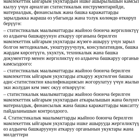
мамлекеттик ыйгарым укуктардын ишке ашырылышын камсы
кылуу үчүн арналган статистикалык инструментарийди,
материалдык, финансылык жана башка каражаттарды
зарылдыкка жараша өз убагында жана толук көлөмдө өткөрүп
берүүгө:
– статистикалык маалыматтарды жыйноо боюнча жергиликтүү
өз алдынча башкаруунун аткаруу органына берилген
мамлекеттик ыйгарым укуктарды жүзөгө ашыруу үчүн зарыл
болгон методикалык, уюштуруучулук, консультативдик, башка
жардам көрсөтүүгө, укуктук, техникалык жана башка
документтер менен жергиликтүү өз алдынча башкаруу органы
камсыздоого:
– статистикалык маалыматтарды жыйноо боюнча берилген
мамлекеттик ыйгарым укуктарды аткаруу жүктөлгөн башкы
адис-статистиктин квалификациясын жогорулатуу үчүн жылы
эки жолудан кем эмес окуу өткөрүүгө:
– статистикалык маалыматтарды жыйноо боюнча берилген
мамлекеттик ыйгарым укуктардын аткарылышын жана бөлүнг
материалдык, финансылык жана башка каражаттарды максатту
пайдаланышын контролдоого.
4. Статистикалык маалыматтарды жыйноо боюнча берилген
мамлекеттик ыйгарым укуктарды ишке ашырууда жергиликтү
өз алдынча башкаруунун аткаруу органынын укуктары жана
милдеттери