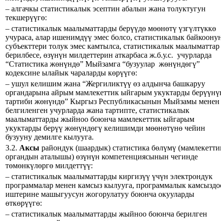
– алгачкы статистикалык эсептин абалын жана толуктугун
текшерүүгө:
– статистикалык маалыматтарды берүүдө мөөнөтү үзгүлтүккө
учураса, алар ишенимдүү эмес болсо, статистикалык байкоону
субъекттери толук эмес камтылса, статистикалык маалыматтар
берилбесе, өзүнүн милдеттерин аткарбаса ж.б.у.с. учурларда
“Статистика жөнүндө” Мыйзамга “бузуулар жѳнүндѳгү”
кодексине ылайык чараларды көрүүгө:
– ушул келишим жана “Жергиликтүү өз алдынча башкаруу
органдарына айрым мамлекеттик ыйгарым укуктарды берүүнү
тартиби жөнүндө” Кыргыз Республикасынын Мыйзамы менен
белгиленген учурларда жана тартипте, статистикалык
маалыматтарды жыйноо боюнча мамлекеттик ыйгарым
укуктарды берүү жөнүндөгү келишимди мөөнөтүнө чейин
бузууну демилге кылууга.
3.2.
Аксы
райондук (шаардык) статистика бөлүмү (мамлекетти
органдын аталышы) өзүнүн компетенциясынын чегинде
төмөнкүлөргө милдеттүү:
– статистикалык маалыматтарды киргизүү үчүн электрондук
программалар менен камсыз кылууга, программалык камсыздо
иштерине машыгуусун жогорулатуу боюнча окууларды
өткөрүүгө:
– статистикалык маалыматтарды жыйноо боюнча берилген