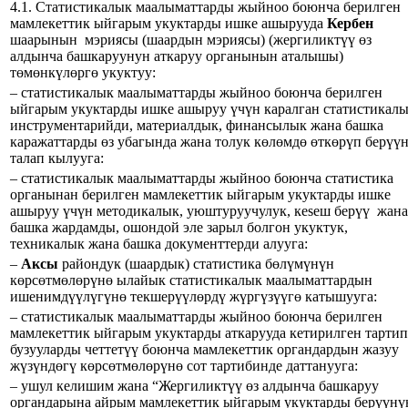
4.1. Статистикалык маалыматтарды жыйноо боюнча берилген
мамлекеттик ыйгарым укуктарды ишке ашырууда
Кербен
шаарынын мэриясы (шаардын мэриясы) (жергиликтүү өз
алдынча башкаруунун аткаруу органынын аталышы)
төмөнкүлөргө укуктуу:
– статистикалык маалыматтарды жыйноо боюнча берилген
ыйгарым укуктарды ишке ашыруу үчүн каралган статистикал
инструментарийди, материалдык, финансылык жана башка
каражаттарды өз убагында жана толук көлөмдө өткөрүп берүү
талап кылууга:
– статистикалык маалыматтарды жыйноо боюнча статистика
органынан берилген мамлекеттик ыйгарым укуктарды ишке
ашыруу үчүн методикалык, уюштуруучулук, кеѕеш берүү жана
башка жардамды, ошондой эле зарыл болгон укуктук,
техникалык жана башка документтерди алууга:
–
Аксы
райондук (шаардык) статистика бөлүмүнүн
көрсөтмөлөрүнө ылайык статистикалык маалыматтардын
ишенимдүүлүгүнө текшерүүлөрдү жүргүзүүгө катышууга:
– статистикалык маалыматтарды жыйноо боюнча берилген
мамлекеттик ыйгарым укуктарды аткарууда кетирилген тартип
бузууларды четтетүү боюнча мамлекеттик органдардын жазуу
жүзүндөгү көрсөтмөлөрүнө сот тартибинде даттанууга:
– ушул келишим жана “Жергиликтүү өз алдынча башкаруу
органдарына айрым мамлекеттик ыйгарым укуктарды берүүнү