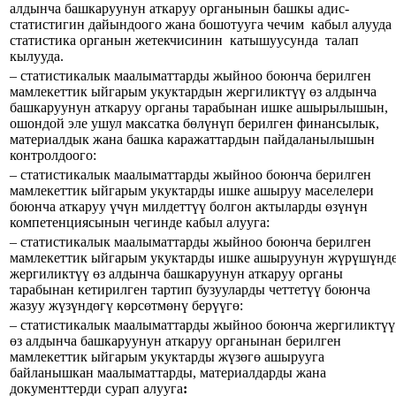
алдынча башкаруунун аткаруу органынын башкы адис-
статистигин дайындоого жана бошотууга чечим кабыл алууда
статистика органын жетекчисинин катышуусунда талап
кылууда.
– статистикалык маалыматтарды жыйноо боюнча берилген
мамлекеттик ыйгарым укуктардын жергиликтүү өз алдынча
башкаруунун аткаруу органы тарабынан ишке ашырылышын,
ошондой эле ушул максатка бөлүнүп берилген финансылык,
материалдык жана башка каражаттардын пайдаланылышын
контролдоого:
– статистикалык маалыматтарды жыйноо боюнча берилген
мамлекеттик ыйгарым укуктарды ишке ашыруу маселелери
боюнча аткаруу үчүн милдеттүү болгон актыларды өзүнүн
компетенциясынын чегинде кабыл алууга:
– статистикалык маалыматтарды жыйноо боюнча берилген
мамлекеттик ыйгарым укуктарды ишке ашыруунун жүрүшүнд
жергиликтүү өз алдынча башкаруунун аткаруу органы
тарабынан кетирилген тартип бузууларды четтетүү боюнча
жазуу жүзүндөгү көрсөтмөнү берүүгө:
– статистикалык маалыматтарды жыйноо боюнча жергиликтүү
өз алдынча башкаруунун аткаруу органынан берилген
мамлекеттик ыйгарым укуктарды жүзөгө ашырууга
байланышкан маалыматтарды, материалдарды жана
документтерди сурап алууга
: