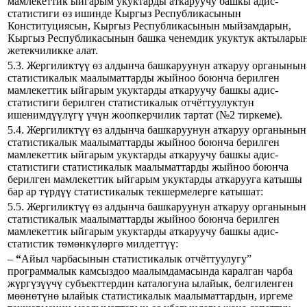
мамлекеттик ыйгарым укуктарды аткаруучу башкы адис-
статистиги өз ишинде Кыргыз Республикасынын
Конституциясын, Кыргыз Республикасынын мыйзамдарын,
Кыргыз Республикасынын башка ченемдик укуктук актылары
жетекчиликке алат.
5.3. Жергиликтүү өз алдынча башкаруунун аткаруу органынын
статистикалык маалыматтарды жыйноо боюнча берилген
мамлекеттик ыйгарым укуктарды аткаруучу башкы адис-
статистиги берилген статистикалык отчёттуулуктун
ишенимдүүлүгү үчүн жоопкерчилик тартат (№2 тиркеме).
5.4. Жергиликтүү өз алдынча башкаруунун аткаруу органынын
статистикалык маалыматтарды жыйноо боюнча берилген
мамлекеттик ыйгарым укуктарды аткаруучу башкы адис-
статистиги статистикалык маалыматтарды жыйноо боюнча
берилген мамлекеттик ыйгарым укуктарды аткарууга катышы
бар ар түрдүү статистикалык текшермелерге катышат:
5.5. Жергиликтүү өз алдынча башкаруунун аткаруу органынын
статистикалык маалыматтарды жыйноо боюнча берилген
мамлекеттик ыйгарым укуктарды аткаруучу башкы адис-
статистик төмөнкүлөргө милдеттүү:
–
“
Айыл чарбасынын статистикалык отчёттуулугу”
программалык камсыздоо маалымдамасында каралган чарба
жүргүзүүчү субъекттердин каталогуна ылайык, белгиленген
мөөнөтүнө ылайык статистикалык маалыматтардын, иргеме