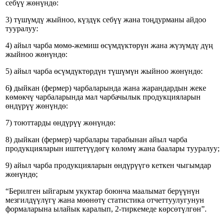
себүү жөнүндө:
3) түшүмдү жыйноо, күздүк себүү жана тоңдурманы айдоо
тууралуу:
4) айыл чарба мөмө-жемиш өсүмдүктөрүн жана жүзүмдү дүң
жыйноо жөнүндө:
5) айыл чарба өсүмдүктөрдүн түшүмүн жыйноо жөнүндө:
6
)
дыйкан (фермер) чарбаларында жана жарандардын жеке
көмөкчү чарбаларында мал чарбачылык продукцияларын
өндүрүү жөнүндө:
7) тоюттарды өндүрүү жөнүндө:
8) дыйкан (фермер) чарбалары тарабынан айыл чарба
продукцияларын иштетүүдөгү көлөмү жана баалары тууралуу;
9) айыл чарба продукцияларын өндүрүүгө кеткен чыгымдар
жөнүндө;
“Берилген ыйгарым укуктар боюнча маалымат берүүнүн
мезгилдүүлүгү жана мөөнөтү статистика отчеттуулугунун
формаларына ылайык каралып, 2-тиркемеде көрсөтүлгөн”.