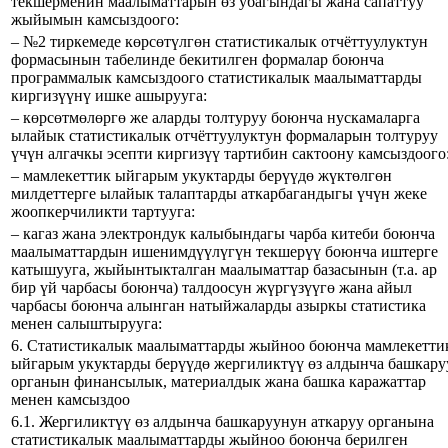
текшерменин маалыматтарын өз убагындагы жана сапаттуу
жыйымын камсыздоого:
– №2 тиркемеде көрсөтүлгөн статистикалык отчёттуулуктун
формасынын табелинде бекитилген формалар боюнча
программалык камсыздоого статистикалык маалыматтарды
киргизүүнү ишке ашырууга:
– көрсөтмөлөргө же аларды толтуруу боюнча нускамаларга
ылайык статистикалык отчёттуулуктун формаларын толтуруу
үчүн алгачкы эсепти киргизүү тартибин сактоону камсыздоого
– мамлекеттик ыйгарым укуктарды берүүдө жүктөлгөн
милдеттерге ылайык талаптарды аткарбагандыгы үчүн жеке
жоопкерчиликти тартууга:
– кагаз жана электрондук калыбындагы чарба китеби боюнча
маалыматтардын ишенимдүүлүгүн текшерүү боюнча иштерге
катышууга, жыйынтыкталган маалыматтар базасынын (т.а. ар
бир үй чарбасы боюнча) талдоосун жүргүзүүгө жана айыл
чарбасы боюнча алынган натыйжаларды азыркы статистика
менен салыштырууга:
6. Статистикалык маалыматтарды жыйноо боюнча мамлекетти
ыйгарым укуктарды берүүдө жергиликтүү өз алдынча башкару
органын финансылык, материалдык жана башка каражаттар
менен камсыздоо
6.1. Жергиликтүү өз алдынча башкаруунун аткаруу органына
статистикалык маалыматтарды жыйноо боюнча берилген