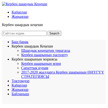
Кабарлар
Жарыялар
Кербен шаардык кеңеши
Баш барак
Кербен шаардык Кеңеши
Шаардык кеңештин төрагасы
Кербен шаарынын паспорту
Кербен шаарынын мэриясы
Кербен шаарынын мэри
Сапаттык курам
2017-2020 жылдарга Кербен шаарынын ӨНҮГҮҮ
СТРАТЕГИЯСЫ
Токтомдор
Кабарлар
Жарыялар
Байланыш