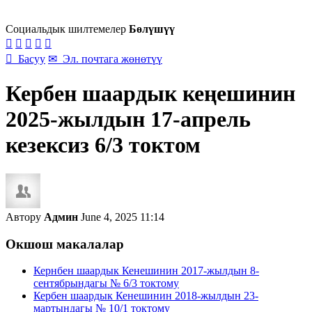
Социальдык шилтемелер
Бөлүшүү






Басуу
✉
Эл. почтага жөнөтүү
Кербен шаардык кеңешинин
2025-жылдын 17-апрель
кезексиз 6/3 токтом
Автору
Админ
June 4, 2025 11:14
Окшош макалалар
Кернбен шаардык Кенешинин 2017-жылдын 8-
сентябрындагы № 6/3 токтому
Кербен шаардык Кенешинин 2018-жылдын 23-
мартындагы № 10/1 токтому