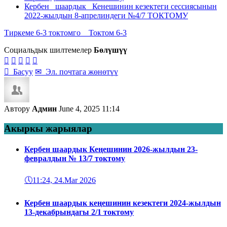
Кербен шаардык Кенешинин кезектеги сессиясынын
2022-жылдын 8-апрелиндеги №4/7 ТОКТОМУ
Тиркеме 6-3 токтомго
Токтом 6-3
Социальдык шилтемелер
Бөлүшүү






Басуу
✉
Эл. почтага жөнөтүү
Автору
Админ
June 4, 2025 11:14
Акыркы жарыялар
Кербен шаардык Кеңешинин 2026-жылдын 23-
февралдын № 13/7 токтому
🕔
11:24, 24.Mar 2026
Кербен шаардык кеңешинин кезектеги 2024-жылдын
13-декабрындагы 2/1 токтому