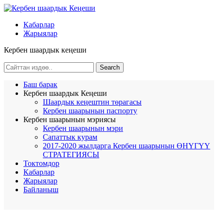
Кабарлар
Жарыялар
Кербен шаардык кеңеши
Баш барак
Кербен шаардык Кеңеши
Шаардык кеңештин төрагасы
Кербен шаарынын паспорту
Кербен шаарынын мэриясы
Кербен шаарынын мэри
Сапаттык курам
2017-2020 жылдарга Кербен шаарынын ӨНҮГҮҮ
СТРАТЕГИЯСЫ
Токтомдор
Кабарлар
Жарыялар
Байланыш