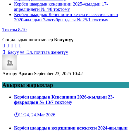
Кербен шаардык кеңешинин 2025-жылдын 17-
апрелиндеги № 4/8 токтому
Кербен шаардык Кенешинин кезексиз сессиясынын
2020-жылдын 7-октябрындагы № 25/1 токтому
Токтом 8-10
Социальдык шилтемелер
Бөлүшүү






Басуу
✉
Эл. почтага жөнөтүү
Автору
Админ
September 23, 2025 10:42
Акыркы жарыялар
Кербен шаардык Кеңешинин 2026-жылдын 23-
февралдын № 13/7 токтому
🕔
11:24, 24.Mar 2026
Кербен шаардык кеңешинин кезектеги 2024-жылдын